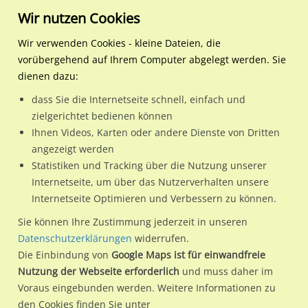
Wir nutzen Cookies
Wir verwenden Cookies - kleine Dateien, die
vorübergehend auf Ihrem Computer abgelegt werden. Sie
Regionale Plakatwerbung
Baden-Württemberg
Offenburg, Stadt
Hauptstr Burda gg/Krone
dienen dazu:
Hauptstr Burda gg/Kronenstr nh
dass Sie die Internetseite schnell, einfach und
zielgerichtet bedienen können
77652 / Offenburg, Stadt / Stadtmitte
Ihnen Videos, Karten oder andere Dienste von Dritten
angezeigt werden
Statistiken und Tracking über die Nutzung unserer
Nutze günstige Werbemöglichkeiten am Standort Hauptstr
Internetseite, um über das Nutzerverhalten unsere
Internetseite Optimieren und Verbessern zu können.
Burda gg/Kronenstr nh
im Ortsteil Stadtmitte)
in Offenburg,
Stadt.
Sie können Ihre Zustimmung jederzeit in unseren
Datenschutzerklärungen
widerrufen.
Wir erheben für jede unserer Werbeflächen individuelle und
Die Einbindung von
Google Maps ist für einwandfreie
aktuelle
Standortinformationen
und
Leistungswerte
. Damit
Nutzung der Webseite erforderlich
und muss daher im
kannst du dich schon vor der Buchung im Detail über den
Voraus eingebunden werden. Weitere Informationen zu
Standort, seine Reichweite und Werbewirkung sowie
den Cookies finden Sie unter