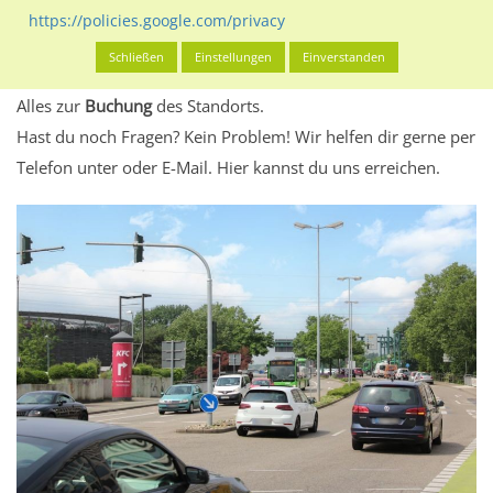
eventuelle Beschränkungen in den zugelassenen
https://policies.google.com/privacy
Werbeinhalten informieren.
Schließen
Einstellungen
Einverstanden
Alles klar? Dann findest du direkt im unteren Teil dieser Seite
Alles zur
Buchung
des Standorts.
Hast du noch Fragen? Kein Problem! Wir helfen dir gerne per
Telefon unter oder E-Mail.
Hier kannst du uns erreichen.