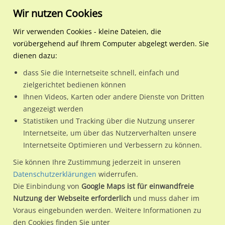
Wir nutzen Cookies
Wir verwenden Cookies - kleine Dateien, die
vorübergehend auf Ihrem Computer abgelegt werden. Sie
Regionale Plakatwerbung
Bayern
Deggendorf, GKSt
Walchstraße gg. 58 / Prel
dienen dazu:
Walchstraße gg. 58 / Prellingerstraße
dass Sie die Internetseite schnell, einfach und
zielgerichtet bedienen können
94469 / Deggendorf, GKSt
Ihnen Videos, Karten oder andere Dienste von Dritten
angezeigt werden
Statistiken und Tracking über die Nutzung unserer
Nutze günstige Werbemöglichkeiten am Standort
Internetseite, um über das Nutzerverhalten unsere
Internetseite Optimieren und Verbessern zu können.
Walchstraße gg. 58 / Prellingerstraße in Deggendorf, GKSt.
Wir erheben für jede unserer Werbeflächen individuelle und
Sie können Ihre Zustimmung jederzeit in unseren
Datenschutzerklärungen
widerrufen.
aktuelle
Standortinformationen
und
Leistungswerte
. Damit
Die Einbindung von
Google Maps ist für einwandfreie
kannst du dich schon vor der Buchung im Detail über den
Nutzung der Webseite erforderlich
und muss daher im
Standort, seine Reichweite und Werbewirkung sowie
Voraus eingebunden werden. Weitere Informationen zu
eventuelle Beschränkungen in den zugelassenen
den Cookies finden Sie unter