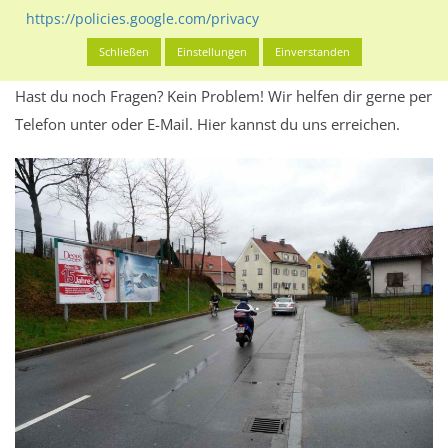
Werbeinhalten informieren.
https://policies.google.com/privacy
Alles klar? Dann findest du direkt im unteren Teil dieser Seite
Schließen
Einstellungen
Einverstanden
Alles zur
Buchung
des Standorts.
Hast du noch Fragen? Kein Problem! Wir helfen dir gerne per
Telefon unter oder E-Mail.
Hier kannst du uns erreichen.