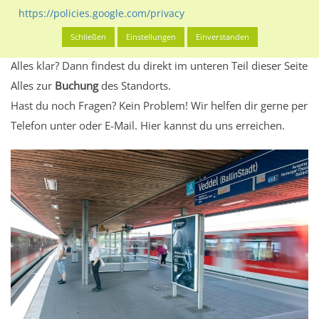
Standort, seine Reichweite und Werbewirkung sowie
https://policies.google.com/privacy
eventuelle Beschränkungen in den zugelassenen
Schließen
Einstellungen
Einverstanden
Werbeinhalten informieren.
Alles klar? Dann findest du direkt im unteren Teil dieser Seite
Alles zur
Buchung
des Standorts.
Hast du noch Fragen? Kein Problem! Wir helfen dir gerne per
Telefon unter oder E-Mail.
Hier kannst du uns erreichen.