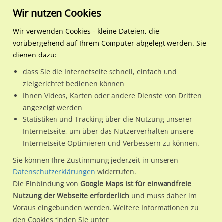
Wir nutzen Cookies
Wir verwenden Cookies - kleine Dateien, die
vorübergehend auf Ihrem Computer abgelegt werden. Sie
Regionale Plakatwerbung
Hamburg
Hamburg, Freie und
S-Bf Veddel, Bstg.,Gleis 2
dienen dazu:
Hansestadt
dass Sie die Internetseite schnell, einfach und
S-Bf Veddel, Bstg.,Gleis 2
zielgerichtet bedienen können
Ihnen Videos, Karten oder andere Dienste von Dritten
20539 / Hamburg, Freie und Hansestadt / Georgswerder
angezeigt werden
Statistiken und Tracking über die Nutzung unserer
Internetseite, um über das Nutzerverhalten unsere
Nutze günstige Werbemöglichkeiten am Standort S-Bf
Internetseite Optimieren und Verbessern zu können.
Veddel, Bstg.,Gleis 2
im Ortsteil Georgswerder)
in Hamburg,
Sie können Ihre Zustimmung jederzeit in unseren
Freie und Hansestadt.
Datenschutzerklärungen
widerrufen.
Die Einbindung von
Google Maps ist für einwandfreie
Wir erheben für jede unserer Werbeflächen individuelle und
Nutzung der Webseite erforderlich
und muss daher im
aktuelle
Standortinformationen
und
Leistungswerte
. Damit
Voraus eingebunden werden. Weitere Informationen zu
kannst du dich schon vor der Buchung im Detail über den
den Cookies finden Sie unter