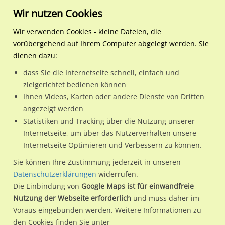
Wir nutzen Cookies
Wir verwenden Cookies - kleine Dateien, die
vorübergehend auf Ihrem Computer abgelegt werden. Sie
Regionale Plakatwerbung
Niedersachsen
Hildesheim, Stadt
Steuerwalder Str 26/Bisc
dienen dazu:
Steuerwalder Str 26/Bischofskamp gg
dass Sie die Internetseite schnell, einfach und
zielgerichtet bedienen können
31137 / Hildesheim, Stadt / Stadtmitte
Ihnen Videos, Karten oder andere Dienste von Dritten
angezeigt werden
Statistiken und Tracking über die Nutzung unserer
Nutze günstige Werbemöglichkeiten am Standort
Internetseite, um über das Nutzerverhalten unsere
Internetseite Optimieren und Verbessern zu können.
Steuerwalder Str 26/Bischofskamp gg
im Ortsteil Stadtmitte)
in Hildesheim, Stadt.
Sie können Ihre Zustimmung jederzeit in unseren
Datenschutzerklärungen
widerrufen.
Wir erheben für jede unserer Werbeflächen individuelle und
Die Einbindung von
Google Maps ist für einwandfreie
aktuelle
Standortinformationen
und
Leistungswerte
. Damit
Nutzung der Webseite erforderlich
und muss daher im
kannst du dich schon vor der Buchung im Detail über den
Voraus eingebunden werden. Weitere Informationen zu
Standort, seine Reichweite und Werbewirkung sowie
den Cookies finden Sie unter