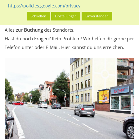
eventuelle Beschränkungen in den zugelassenen
https://policies.google.com/privacy
Werbeinhalten informieren.
Schließen
Einstellungen
Einverstanden
Alles klar? Dann findest du direkt im unteren Teil dieser Seite
Alles zur
Buchung
des Standorts.
Hast du noch Fragen? Kein Problem! Wir helfen dir gerne per
Telefon unter oder E-Mail.
Hier kannst du uns erreichen.