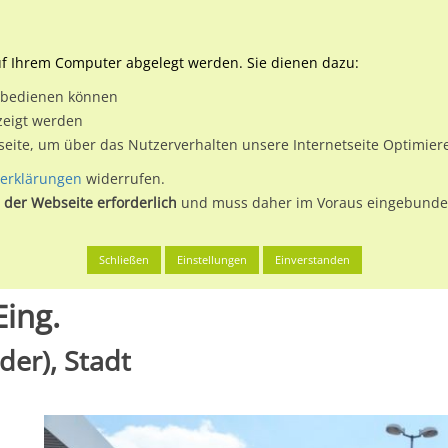
Downloads
Ne
uf Ihrem Computer abgelegt werden. Sie dienen dazu:
et bedienen können
 & Buchen
Plakatwerbung
Aussenwerbung
Medi
zeigt werden
tseite, um über das Nutzerverhalten unsere Internetseite Optimie
erklärungen
widerrufen.
 der Webseite erforderlich
und muss daher im Voraus eingebunden
 Freienwalde (Oder), Stadt
Eduardshof 3 Kaufland Eing.
Schließen
Einstellungen
Einverstanden
ing.
der), Stadt