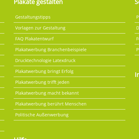
Plakate gestalten
S
Gestaltungstipps
P
Vorlagen zur Gestaltung
D
FAQ Plakatentwurf
F
Plakatwerbung Branchenbeispiele
P
Drucktechnologie Latexdruck
Plakatwerbung bringt Erfolg
I
Plakatwerbung trifft jeden
Plakatwerbung macht bekannt
Plakatwerbung berührt Menschen
Politische Außenwerbung