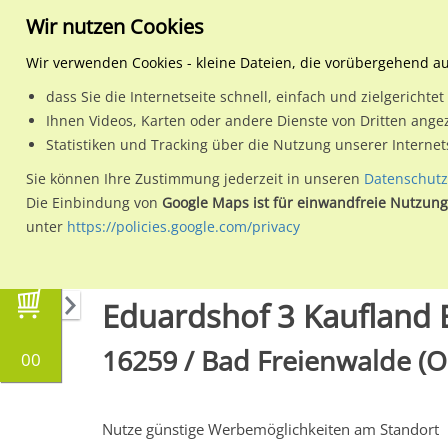
Wir nutzen Cookies
Wir verwenden Cookies - kleine Dateien, die vorübergehend a
dass Sie die Internetseite schnell, einfach und zielgericht
Planen
Ihnen Videos, Karten oder andere Dienste von Dritten ange
Statistiken und Tracking über die Nutzung unserer Interne
Wähle den Werbestandort:
Sie können Ihre Zustimmung jederzeit in unseren
Datenschutz
Die Einbindung von
Google Maps ist für einwandfreie Nutzung
unter
https://policies.google.com/privacy
Regionale Plakatwerbung
Brandenburg
Bad
Eduardshof 3 Kaufland E
16259 / Bad Freienwalde (O
00
Nutze günstige Werbemöglichkeiten am Standort