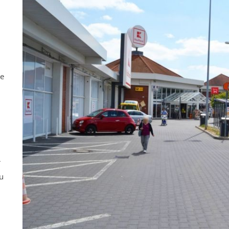
ne
r
u