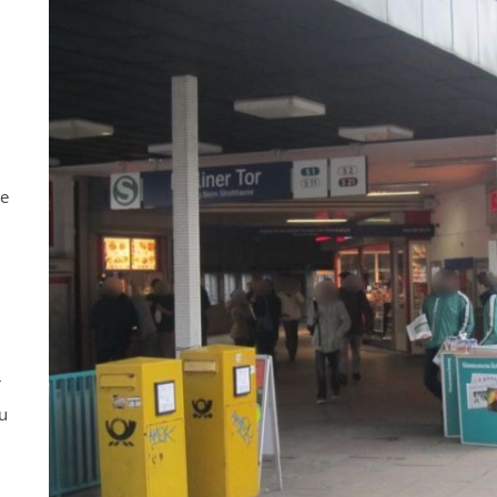
ne
r
u