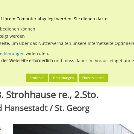
Downloads
Ne
uf Ihrem Computer abgelegt werden. Sie dienen dazu:
et bedienen können
 & Buchen
Plakatwerbung
Aussenwerbung
Medi
zeigt werden
tseite, um über das Nutzerverhalten unsere Internetseite Optimie
erklärungen
widerrufen.
 der Webseite erforderlich
und muss daher im Voraus eingebunden
g, Freie und Hansestadt
S-Bf Berliner Tor, Eing. B. Strohhause re
Schließen
Einstellungen
Einverstanden
B. Strohhause re., 2.Sto.
 Hansestadt / St. Georg
S-