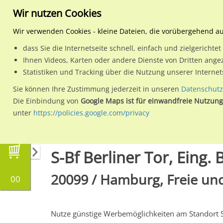
Wir nutzen Cookies
Wir verwenden Cookies - kleine Dateien, die vorübergehend a
dass Sie die Internetseite schnell, einfach und zielgericht
Planen
Ihnen Videos, Karten oder andere Dienste von Dritten ange
Statistiken und Tracking über die Nutzung unserer Interne
Wähle den Werbestandort:
Sie können Ihre Zustimmung jederzeit in unseren
Datenschutz
Die Einbindung von
Google Maps ist für einwandfreie Nutzung
unter
https://policies.google.com/privacy
Regionale Plakatwerbung
Hamburg
Hambur
S-Bf Berliner Tor, Eing. 
20099 / Hamburg, Freie und
00
Nutze günstige Werbemöglichkeiten am Standort 