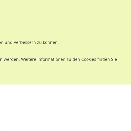
ws
Preise
Warenkorb
Registrieren
Anmelden
en
Kontakt
ren und Verbessern zu können.
 werden. Weitere Informationen zu den Cookies finden Sie
., 2.Sto.