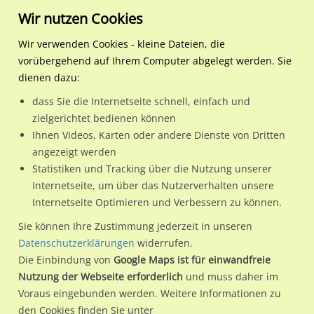
Wir nutzen Cookies
Wir verwenden Cookies - kleine Dateien, die
vorübergehend auf Ihrem Computer abgelegt werden. Sie
Regionale Plakatwerbung
Hessen
Frankfurt am Main, Stadt
F.-Ebert-Anlage/Hohenstau
dienen dazu:
F.-Ebert-Anlage/Hohenstaufenstr. sew./V freist.
dass Sie die Internetseite schnell, einfach und
zielgerichtet bedienen können
60325 / Frankfurt am Main, Stadt / Gallus
Ihnen Videos, Karten oder andere Dienste von Dritten
angezeigt werden
Statistiken und Tracking über die Nutzung unserer
Nutze günstige Werbemöglichkeiten am Standort F.-Ebert-
Internetseite, um über das Nutzerverhalten unsere
Internetseite Optimieren und Verbessern zu können.
Anlage/Hohenstaufenstr. sew./V freist.
im Ortsteil Gallus)
in
Frankfurt am Main, Stadt.
Sie können Ihre Zustimmung jederzeit in unseren
Datenschutzerklärungen
widerrufen.
Wir erheben für jede unserer Werbeflächen individuelle und
Die Einbindung von
Google Maps ist für einwandfreie
aktuelle
Standortinformationen
und
Leistungswerte
. Damit
Nutzung der Webseite erforderlich
und muss daher im
kannst du dich schon vor der Buchung im Detail über den
Voraus eingebunden werden. Weitere Informationen zu
Standort, seine Reichweite und Werbewirkung sowie
den Cookies finden Sie unter