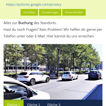
eventuelle Beschränkungen in den zugelassenen
https://policies.google.com/privacy
Werbeinhalten informieren.
Schließen
Einstellungen
Einverstanden
Alles klar? Dann findest du direkt im unteren Teil dieser Seite
Alles zur
Buchung
des Standorts.
Hast du noch Fragen? Kein Problem! Wir helfen dir gerne per
Telefon unter oder E-Mail.
Hier kannst du uns erreichen.
Fläche 1
Fläche 2
Fläche 3