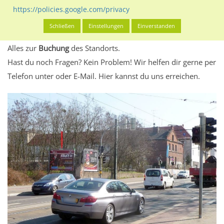
eventuelle Beschränkungen in den zugelassenen
https://policies.google.com/privacy
Werbeinhalten informieren.
Schließen
Einstellungen
Einverstanden
Alles klar? Dann findest du direkt im unteren Teil dieser Seite
Alles zur
Buchung
des Standorts.
Hast du noch Fragen? Kein Problem! Wir helfen dir gerne per
Telefon unter oder E-Mail.
Hier kannst du uns erreichen.