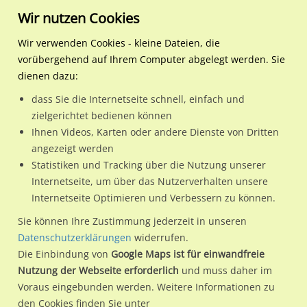
Wir nutzen Cookies
Wir verwenden Cookies - kleine Dateien, die
vorübergehend auf Ihrem Computer abgelegt werden. Sie
Regionale Plakatwerbung
Sachsen-Anhalt
Magdeburg, Landeshauptsta
Schönebecker Str. 82 WS
dienen dazu:
Schönebecker Str. 82 WS
dass Sie die Internetseite schnell, einfach und
zielgerichtet bedienen können
39104 / Magdeburg, Landeshauptstadt / Buckau
Ihnen Videos, Karten oder andere Dienste von Dritten
angezeigt werden
Statistiken und Tracking über die Nutzung unserer
Nutze günstige Werbemöglichkeiten am Standort
Internetseite, um über das Nutzerverhalten unsere
Internetseite Optimieren und Verbessern zu können.
Schönebecker Str. 82 WS
im Ortsteil Buckau)
in Magdeburg,
Landeshauptstadt.
Sie können Ihre Zustimmung jederzeit in unseren
Datenschutzerklärungen
widerrufen.
Wir erheben für jede unserer Werbeflächen individuelle und
Die Einbindung von
Google Maps ist für einwandfreie
aktuelle
Standortinformationen
und
Leistungswerte
. Damit
Nutzung der Webseite erforderlich
und muss daher im
kannst du dich schon vor der Buchung im Detail über den
Voraus eingebunden werden. Weitere Informationen zu
Standort, seine Reichweite und Werbewirkung sowie
den Cookies finden Sie unter