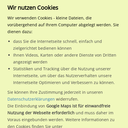
Wir nutzen Cookies
Wir verwenden Cookies - kleine Dateien, die
vorübergehend auf Ihrem Computer abgelegt werden. Sie
Regionale Plakatwerbung
Bayern
Oberau
An der B23, Ortseingang 
dienen dazu:
An der B23, Ortseingang in Ri. München oder Garmisch P.
dass Sie die Internetseite schnell, einfach und
zielgerichtet bedienen können
82496 / Oberau
Ihnen Videos, Karten oder andere Dienste von Dritten
angezeigt werden
Statistiken und Tracking über die Nutzung unserer
Nutze günstige Werbemöglichkeiten am Standort An der
Internetseite, um über das Nutzerverhalten unsere
Internetseite Optimieren und Verbessern zu können.
B23, Ortseingang in Ri. München oder Garmisch P. in
Oberau.
Sie können Ihre Zustimmung jederzeit in unseren
Datenschutzerklärungen
widerrufen.
Wir erheben für jede unserer Werbeflächen individuelle und
Die Einbindung von
Google Maps ist für einwandfreie
aktuelle
Standortinformationen
und
Leistungswerte
. Damit
Nutzung der Webseite erforderlich
und muss daher im
kannst du dich schon vor der Buchung im Detail über den
Voraus eingebunden werden. Weitere Informationen zu
Standort, seine Reichweite und Werbewirkung sowie
den Cookies finden Sie unter