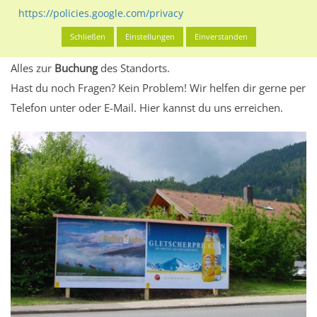
eventuelle Beschränkungen in den zugelassenen
https://policies.google.com/privacy
Werbeinhalten informieren.
Schließen
Einstellungen
Einverstanden
Alles klar? Dann findest du direkt im unteren Teil dieser Seite
Alles zur
Buchung
des Standorts.
Hast du noch Fragen? Kein Problem! Wir helfen dir gerne per
Telefon unter oder E-Mail.
Hier kannst du uns erreichen.