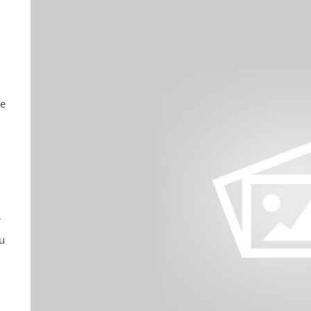
ne
r
u