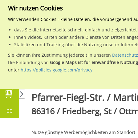
Wir nutzen Cookies
Wir verwenden Cookies - kleine Dateien, die vorübergehend a
dass Sie die Internetseite schnell, einfach und zielgericht
Planen
Ihnen Videos, Karten oder andere Dienste von Dritten ange
Statistiken und Tracking über die Nutzung unserer Interne
Wähle den Werbestandort:
Sie können Ihre Zustimmung jederzeit in unseren
Datenschutz
Die Einbindung von
Google Maps ist für einwandfreie Nutzung
unter
https://policies.google.com/privacy
Regionale Plakatwerbung
Bayern
Friedberg
Pfarrer-Fiegl-Str. / Mart
86316 / Friedberg, St / Ott
00
Nutze günstige Werbemöglichkeiten am Standort