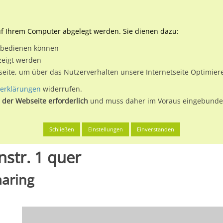
Downloads
Ne
uf Ihrem Computer abgelegt werden. Sie dienen dazu:
et bedienen können
 & Buchen
Plakatwerbung
Aussenwerbung
Medi
zeigt werden
tseite, um über das Nutzerverhalten unsere Internetseite Optimie
erklärungen
widerrufen.
 der Webseite erforderlich
und muss daher im Voraus eingebunden
, St
Pfarrer-Fiegl-Str. / Martinstr. 1 quer
Schließen
Einstellungen
Einverstanden
instr. 1 quer
maring