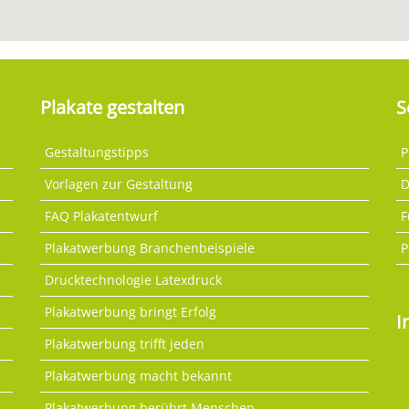
Plakate gestalten
S
Gestaltungstipps
P
Vorlagen zur Gestaltung
D
FAQ Plakatentwurf
F
Plakatwerbung Branchenbeispiele
P
Drucktechnologie Latexdruck
Plakatwerbung bringt Erfolg
I
Plakatwerbung trifft jeden
Plakatwerbung macht bekannt
Plakatwerbung berührt Menschen