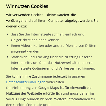
Wir nutzen Cookies
Wir verwenden Cookies - kleine Dateien, die
vorübergehend auf Ihrem Computer abgelegt werden. Sie
Regionale Plakatwerbung
Mecklenburg-
Lübz, Stadt
Marienstr. 32 VS
dienen dazu:
Vorpommern
dass Sie die Internetseite schnell, einfach und
Marienstr. 32 VS
zielgerichtet bedienen können
Ihnen Videos, Karten oder andere Dienste von Dritten
19386 / Lübz, Stadt
angezeigt werden
Statistiken und Tracking über die Nutzung unserer
Internetseite, um über das Nutzerverhalten unsere
Nutze günstige Werbemöglichkeiten am Standort Marienstr.
Internetseite Optimieren und Verbessern zu können.
32 VS in Lübz, Stadt.
Sie können Ihre Zustimmung jederzeit in unseren
Wir erheben für jede unserer Werbeflächen individuelle und
Datenschutzerklärungen
widerrufen.
Die Einbindung von
Google Maps ist für einwandfreie
aktuelle
Standortinformationen
und
Leistungswerte
. Damit
Nutzung der Webseite erforderlich
und muss daher im
kannst du dich schon vor der Buchung im Detail über den
Voraus eingebunden werden. Weitere Informationen zu
Standort, seine Reichweite und Werbewirkung sowie
den Cookies finden Sie unter