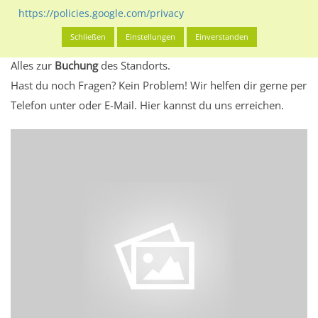
eventuelle Beschränkungen in den zugelassenen
https://policies.google.com/privacy
Werbeinhalten informieren.
Schließen
Einstellungen
Einverstanden
Alles klar? Dann findest du direkt im unteren Teil dieser Seite
Alles zur
Buchung
des Standorts.
Hast du noch Fragen? Kein Problem! Wir helfen dir gerne per
Telefon unter oder E-Mail.
Hier kannst du uns erreichen.