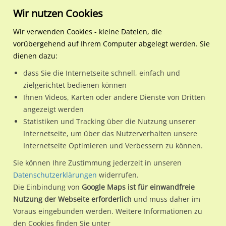
Wir nutzen Cookies
Wir verwenden Cookies - kleine Dateien, die
vorübergehend auf Ihrem Computer abgelegt werden. Sie
Regionale Plakatwerbung
Bayern
Augsburg
Bgm.-Ackermann-Str. / Da
dienen dazu:
Bgm.-Ackermann-Str. / Dayton-Ring RS
dass Sie die Internetseite schnell, einfach und
zielgerichtet bedienen können
86156 / Augsburg
Ihnen Videos, Karten oder andere Dienste von Dritten
angezeigt werden
Statistiken und Tracking über die Nutzung unserer
Nutze günstige Werbemöglichkeiten am Standort Bgm.-
Internetseite, um über das Nutzerverhalten unsere
Internetseite Optimieren und Verbessern zu können.
Ackermann-Str. / Dayton-Ring RS in Augsburg.
Wir erheben für jede unserer Werbeflächen individuelle und
Sie können Ihre Zustimmung jederzeit in unseren
Datenschutzerklärungen
widerrufen.
aktuelle
Standortinformationen
und
Leistungswerte
. Damit
Die Einbindung von
Google Maps ist für einwandfreie
kannst du dich schon vor der Buchung im Detail über den
Nutzung der Webseite erforderlich
und muss daher im
Standort, seine Reichweite und Werbewirkung sowie
Voraus eingebunden werden. Weitere Informationen zu
eventuelle Beschränkungen in den zugelassenen
den Cookies finden Sie unter