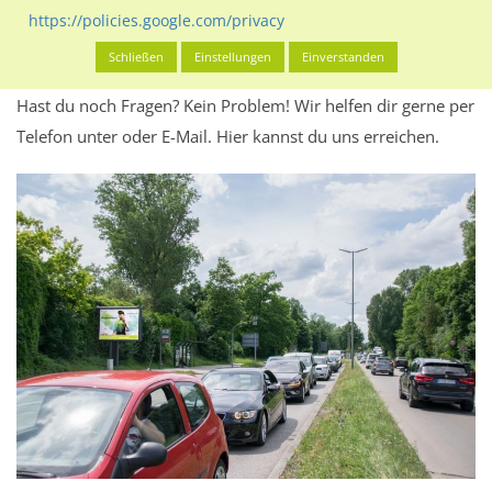
Werbeinhalten informieren.
https://policies.google.com/privacy
Alles klar? Dann findest du direkt im unteren Teil dieser Seite
Schließen
Einstellungen
Einverstanden
Alles zur
Buchung
des Standorts.
Hast du noch Fragen? Kein Problem! Wir helfen dir gerne per
Telefon unter oder E-Mail.
Hier kannst du uns erreichen.