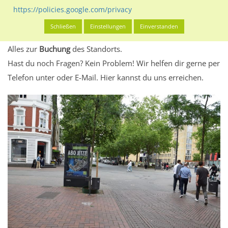
eventuelle Beschränkungen in den zugelassenen
https://policies.google.com/privacy
Werbeinhalten informieren.
Schließen
Einstellungen
Einverstanden
Alles klar? Dann findest du direkt im unteren Teil dieser Seite
Alles zur
Buchung
des Standorts.
Hast du noch Fragen? Kein Problem! Wir helfen dir gerne per
Telefon unter oder E-Mail.
Hier kannst du uns erreichen.