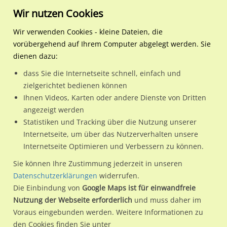
Wir nutzen Cookies
Wir verwenden Cookies - kleine Dateien, die
vorübergehend auf Ihrem Computer abgelegt werden. Sie
Regionale Plakatwerbung
Nordrhein-Westfalen
Gütersloh, Stadt
Berliner Str/Schulstr/FGZ (
dienen dazu:
Berliner Str/Schulstr/FGZ (Sicht Cecil)
dass Sie die Internetseite schnell, einfach und
zielgerichtet bedienen können
33330 / Gütersloh, Stadt / Innenstadt
Ihnen Videos, Karten oder andere Dienste von Dritten
angezeigt werden
Statistiken und Tracking über die Nutzung unserer
Nutze günstige Werbemöglichkeiten am Standort Berliner
Internetseite, um über das Nutzerverhalten unsere
Internetseite Optimieren und Verbessern zu können.
Str/Schulstr/FGZ (Sicht Cecil)
im Ortsteil Innenstadt)
in
Gütersloh, Stadt.
Sie können Ihre Zustimmung jederzeit in unseren
Datenschutzerklärungen
widerrufen.
Wir erheben für jede unserer Werbeflächen individuelle und
Die Einbindung von
Google Maps ist für einwandfreie
aktuelle
Standortinformationen
und
Leistungswerte
. Damit
Nutzung der Webseite erforderlich
und muss daher im
kannst du dich schon vor der Buchung im Detail über den
Voraus eingebunden werden. Weitere Informationen zu
Standort, seine Reichweite und Werbewirkung sowie
den Cookies finden Sie unter