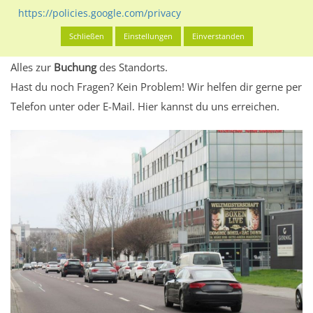
eventuelle Beschränkungen in den zugelassenen
https://policies.google.com/privacy
Werbeinhalten informieren.
Schließen
Einstellungen
Einverstanden
Alles klar? Dann findest du direkt im unteren Teil dieser Seite
Alles zur
Buchung
des Standorts.
Hast du noch Fragen? Kein Problem! Wir helfen dir gerne per
Telefon unter oder E-Mail.
Hier kannst du uns erreichen.