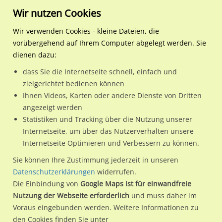
Wir nutzen Cookies
Wir verwenden Cookies - kleine Dateien, die
vorübergehend auf Ihrem Computer abgelegt werden. Sie
Regionale Plakatwerbung
Sachsen-Anhalt
Magdeburg, Landeshauptsta
Am Fuchsberg schräg geg.
dienen dazu:
Am Fuchsberg schräg geg. 11/We.re. CS
dass Sie die Internetseite schnell, einfach und
zielgerichtet bedienen können
39112 / Magdeburg, Landeshauptstadt / Leipziger Straße
Ihnen Videos, Karten oder andere Dienste von Dritten
angezeigt werden
Statistiken und Tracking über die Nutzung unserer
Nutze günstige Werbemöglichkeiten am Standort Am
Internetseite, um über das Nutzerverhalten unsere
Internetseite Optimieren und Verbessern zu können.
Fuchsberg schräg geg. 11/We.re. CS
im Ortsteil Leipziger
Straße)
in Magdeburg, Landeshauptstadt.
Sie können Ihre Zustimmung jederzeit in unseren
Datenschutzerklärungen
widerrufen.
Wir erheben für jede unserer Werbeflächen individuelle und
Die Einbindung von
Google Maps ist für einwandfreie
aktuelle
Standortinformationen
und
Leistungswerte
. Damit
Nutzung der Webseite erforderlich
und muss daher im
kannst du dich schon vor der Buchung im Detail über den
Voraus eingebunden werden. Weitere Informationen zu
Standort, seine Reichweite und Werbewirkung sowie
den Cookies finden Sie unter