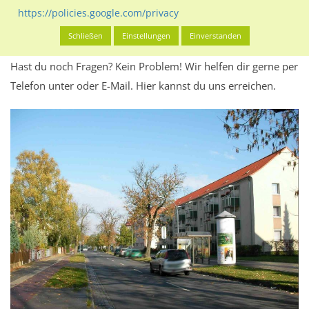
Werbeinhalten informieren.
https://policies.google.com/privacy
Alles klar? Dann findest du direkt im unteren Teil dieser Seite
Schließen
Einstellungen
Einverstanden
Alles zur
Buchung
des Standorts.
Hast du noch Fragen? Kein Problem! Wir helfen dir gerne per
Telefon unter oder E-Mail.
Hier kannst du uns erreichen.