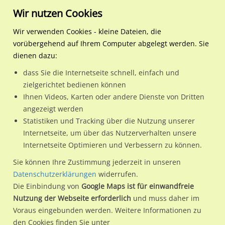
Wir nutzen Cookies
Wir verwenden Cookies - kleine Dateien, die
vorübergehend auf Ihrem Computer abgelegt werden. Sie
Regionale Plakatwerbung
Brandenburg
Neuruppin, Stadt
Fehrbelliner Str. neb. 120
dienen dazu:
Fehrbelliner Str. neb. 120 b
dass Sie die Internetseite schnell, einfach und
zielgerichtet bedienen können
16816 / Neuruppin, Stadt
Ihnen Videos, Karten oder andere Dienste von Dritten
angezeigt werden
Statistiken und Tracking über die Nutzung unserer
Nutze günstige Werbemöglichkeiten am Standort
Internetseite, um über das Nutzerverhalten unsere
Internetseite Optimieren und Verbessern zu können.
Fehrbelliner Str. neb. 120 b in Neuruppin, Stadt.
Wir erheben für jede unserer Werbeflächen individuelle und
Sie können Ihre Zustimmung jederzeit in unseren
Datenschutzerklärungen
widerrufen.
aktuelle
Standortinformationen
und
Leistungswerte
. Damit
Die Einbindung von
Google Maps ist für einwandfreie
kannst du dich schon vor der Buchung im Detail über den
Nutzung der Webseite erforderlich
und muss daher im
Standort, seine Reichweite und Werbewirkung sowie
Voraus eingebunden werden. Weitere Informationen zu
eventuelle Beschränkungen in den zugelassenen
den Cookies finden Sie unter