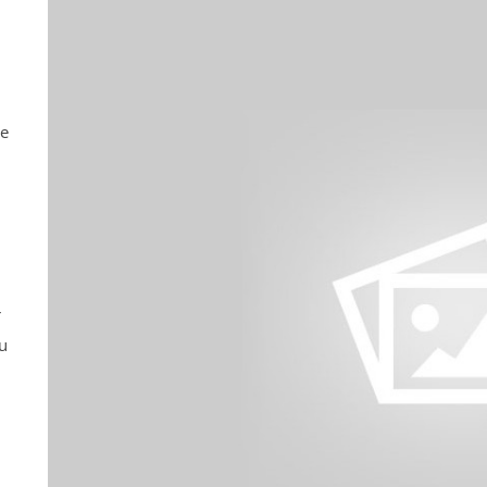
ne
r
u