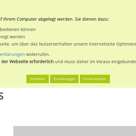
Downloads
Ne
uf Ihrem Computer abgelegt werden. Sie dienen dazu:
et bedienen können
 & Buchen
Plakatwerbung
Aussenwerbung
Medi
zeigt werden
tseite, um über das Nutzerverhalten unsere Internetseite Optimie
erklärungen
widerrufen.
 der Webseite erforderlich
und muss daher im Voraus eingebunden
arsefeld, Flecken
Friedrich-Huth-Str. 30 RS
Schließen
Einstellungen
Einverstanden
S