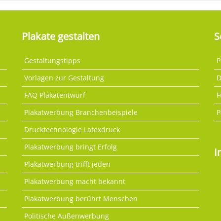
Plakate gestalten
S
Gestaltungstipps
P
Vorlagen zur Gestaltung
D
FAQ Plakatentwurf
F
Plakatwerbung Branchenbeispiele
P
Drucktechnologie Latexdruck
Plakatwerbung bringt Erfolg
I
Plakatwerbung trifft jeden
Plakatwerbung macht bekannt
Plakatwerbung berührt Menschen
Politische Außenwerbung