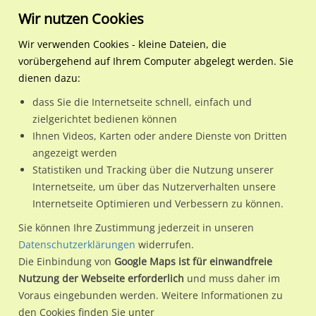
Wir nutzen Cookies
Wir verwenden Cookies - kleine Dateien, die
vorübergehend auf Ihrem Computer abgelegt werden. Sie
Regionale Plakatwerbung
Rheinland-Pfalz
Koblenz, Stadt
Aachener Str. 2e/WE lks (C
dienen dazu:
Aachener Str. 2e/WE lks (City-Star)
dass Sie die Internetseite schnell, einfach und
zielgerichtet bedienen können
56072 / Koblenz, Stadt / Rübenach
Ihnen Videos, Karten oder andere Dienste von Dritten
angezeigt werden
Statistiken und Tracking über die Nutzung unserer
Nutze günstige Werbemöglichkeiten am Standort Aachener
Internetseite, um über das Nutzerverhalten unsere
Internetseite Optimieren und Verbessern zu können.
Str. 2e/WE lks (City-Star)
im Ortsteil Rübenach)
in Koblenz,
Stadt.
Sie können Ihre Zustimmung jederzeit in unseren
Datenschutzerklärungen
widerrufen.
Wir erheben für jede unserer Werbeflächen individuelle und
Die Einbindung von
Google Maps ist für einwandfreie
aktuelle
Standortinformationen
und
Leistungswerte
. Damit
Nutzung der Webseite erforderlich
und muss daher im
kannst du dich schon vor der Buchung im Detail über den
Voraus eingebunden werden. Weitere Informationen zu
Standort, seine Reichweite und Werbewirkung sowie
den Cookies finden Sie unter