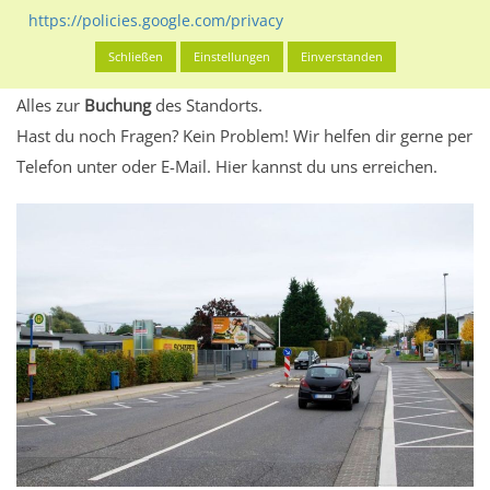
eventuelle Beschränkungen in den zugelassenen
https://policies.google.com/privacy
Werbeinhalten informieren.
Schließen
Einstellungen
Einverstanden
Alles klar? Dann findest du direkt im unteren Teil dieser Seite
Alles zur
Buchung
des Standorts.
Hast du noch Fragen? Kein Problem! Wir helfen dir gerne per
Telefon unter oder E-Mail.
Hier kannst du uns erreichen.