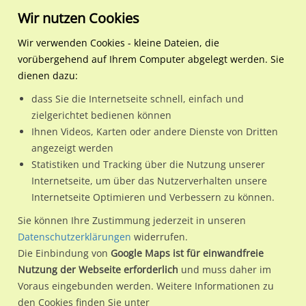
Wir nutzen Cookies
Wir verwenden Cookies - kleine Dateien, die
vorübergehend auf Ihrem Computer abgelegt werden. Sie
Regionale Plakatwerbung
Hamburg
Hamburg, Freie und Hansest
U-Bf Stephansplatz Bstg. G
dienen dazu:
U-Bf Stephansplatz Bstg. Gl. 1 Einf.
dass Sie die Internetseite schnell, einfach und
zielgerichtet bedienen können
20354 / Hamburg, Freie und Hansestadt / Innenstadt
Ihnen Videos, Karten oder andere Dienste von Dritten
angezeigt werden
Statistiken und Tracking über die Nutzung unserer
Nutze günstige Werbemöglichkeiten am Standort U-Bf
Internetseite, um über das Nutzerverhalten unsere
Internetseite Optimieren und Verbessern zu können.
Stephansplatz Bstg. Gl. 1 Einf.
im Ortsteil Innenstadt)
in
Hamburg, Freie und Hansestadt.
Sie können Ihre Zustimmung jederzeit in unseren
Datenschutzerklärungen
widerrufen.
Wir erheben für jede unserer Werbeflächen individuelle und
Die Einbindung von
Google Maps ist für einwandfreie
aktuelle
Standortinformationen
und
Leistungswerte
. Damit
Nutzung der Webseite erforderlich
und muss daher im
kannst du dich schon vor der Buchung im Detail über den
Voraus eingebunden werden. Weitere Informationen zu
Standort, seine Reichweite und Werbewirkung sowie
den Cookies finden Sie unter