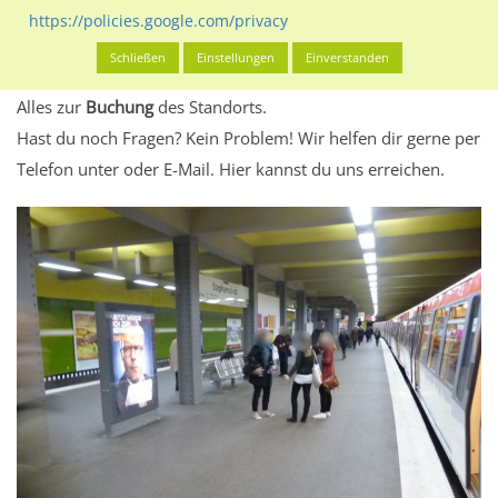
eventuelle Beschränkungen in den zugelassenen
https://policies.google.com/privacy
Werbeinhalten informieren.
Schließen
Einstellungen
Einverstanden
Alles klar? Dann findest du direkt im unteren Teil dieser Seite
Alles zur
Buchung
des Standorts.
Hast du noch Fragen? Kein Problem! Wir helfen dir gerne per
Telefon unter oder E-Mail.
Hier kannst du uns erreichen.