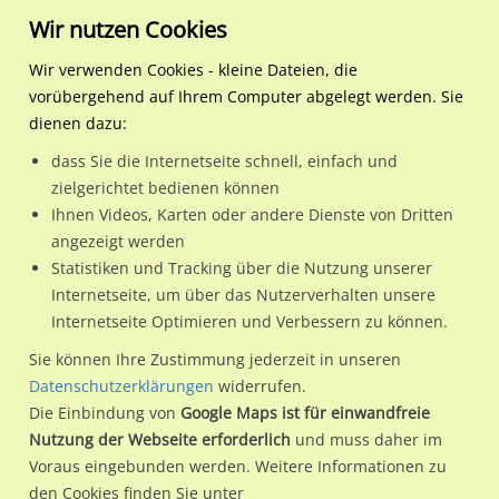
Wir nutzen Cookies
Wir verwenden Cookies - kleine Dateien, die
vorübergehend auf Ihrem Computer abgelegt werden. Sie
Regionale Plakatwerbung
Hamburg
Hamburg, Freie und Hansest
U-Bf Stephansplatz Bstg. G
dienen dazu:
U-Bf Stephansplatz Bstg. Gl. 2 Ausf.
dass Sie die Internetseite schnell, einfach und
zielgerichtet bedienen können
20354 / Hamburg, Freie und Hansestadt / Innenstadt
Ihnen Videos, Karten oder andere Dienste von Dritten
angezeigt werden
Statistiken und Tracking über die Nutzung unserer
Nutze günstige Werbemöglichkeiten am Standort U-Bf
Internetseite, um über das Nutzerverhalten unsere
Internetseite Optimieren und Verbessern zu können.
Stephansplatz Bstg. Gl. 2 Ausf.
im Ortsteil Innenstadt)
in
Hamburg, Freie und Hansestadt.
Sie können Ihre Zustimmung jederzeit in unseren
Datenschutzerklärungen
widerrufen.
Wir erheben für jede unserer Werbeflächen individuelle und
Die Einbindung von
Google Maps ist für einwandfreie
aktuelle
Standortinformationen
und
Leistungswerte
. Damit
Nutzung der Webseite erforderlich
und muss daher im
kannst du dich schon vor der Buchung im Detail über den
Voraus eingebunden werden. Weitere Informationen zu
Standort, seine Reichweite und Werbewirkung sowie
den Cookies finden Sie unter