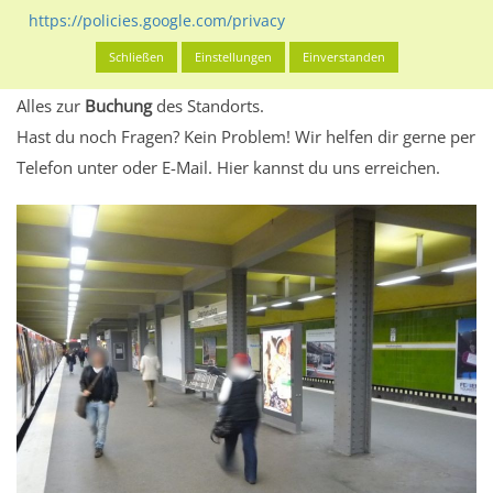
eventuelle Beschränkungen in den zugelassenen
https://policies.google.com/privacy
Werbeinhalten informieren.
Schließen
Einstellungen
Einverstanden
Alles klar? Dann findest du direkt im unteren Teil dieser Seite
Alles zur
Buchung
des Standorts.
Hast du noch Fragen? Kein Problem! Wir helfen dir gerne per
Telefon unter oder E-Mail.
Hier kannst du uns erreichen.