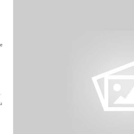
ne
r
u