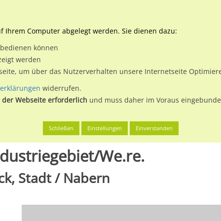
Downloads
Ne
uf Ihrem Computer abgelegt werden. Sie dienen dazu:
et bedienen können
 & Buchen
Plakatwerbung
Aussenwerbung
Medi
zeigt werden
tseite, um über das Nutzerverhalten unsere Internetseite Optimie
erklärungen
widerrufen.
 der Webseite erforderlich
und muss daher im Voraus eingebunden
rg
Kirchheim unter Teck, Stadt
Neue Str. 95 geg. HST Industrieg
Schließen
Einstellungen
Einverstanden
ndustriegebiet/We.re.
ck, Stadt / Nabern