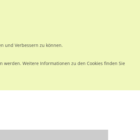
ws
Preise
Warenkorb
Registrieren
Anmelden
en
Kontakt
ren und Verbessern zu können.
 werden. Weitere Informationen zu den Cookies finden Sie
ebiet/We.re.