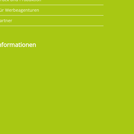
ür Werbeagenturen
artner
nformationen