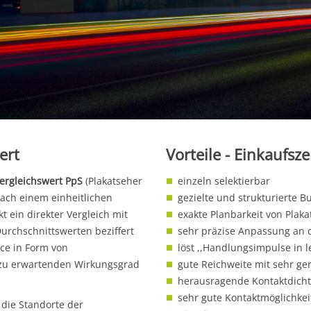
ert
Vorteile - Einkaufs
ergleichswert PpS
(Plakatseher
einzeln selektierbar
nach einem einheitlichen
gezielte und strukturierte 
 ein direkter Vergleich mit
exakte Planbarkeit von Pla
rchschnittswerten beziffert
sehr präzise Anpassung an
ce in Form von
löst ,,Handlungsimpulse in l
 zu erwartenden Wirkungsgrad
gute Reichweite mit sehr ge
herausragende Kontaktdich
sehr gute Kontaktmöglichkei
 die Standorte der