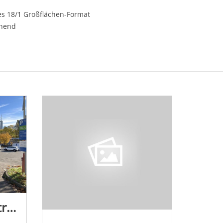
es 18/1 Großflächen-Format
chend
Lippertsreuter Str. 1 /Edeka/PP (Sicht Eingang)