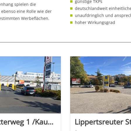
günstige TKPs
nhang spielen die
deutschlandweit einheitlich
 ebenso eine Rolle wie der
unaufdringlich und anspre
bestimmten Werbeflächen.
hoher Wirkungsgrad
Pütterweg 1 /Kaufland/geg. Einfahrt