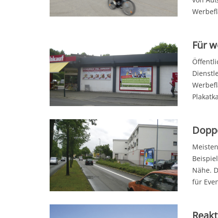
Werbefl
Für w
Öffentl
Dienstl
Werbefl
Plakatk
Doppe
Meisten
Beispie
Nähe. D
für Eve
Reakt