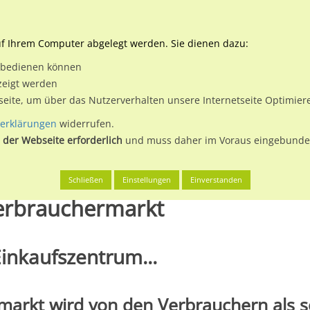
Downloads
Ne
uf Ihrem Computer abgelegt werden. Sie dienen dazu:
et bedienen können
 & Buchen
Plakatwerbung
Aussenwerbung
Medi
zeigt werden
tseite, um über das Nutzerverhalten unsere Internetseite Optimie
erklärungen
widerrufen.
 der Webseite erforderlich
und muss daher im Voraus eingebunden
t
Schließen
Einstellungen
Einverstanden
erbrauchermarkt
inkaufszentrum...
markt wird von den Verbrauchern als s