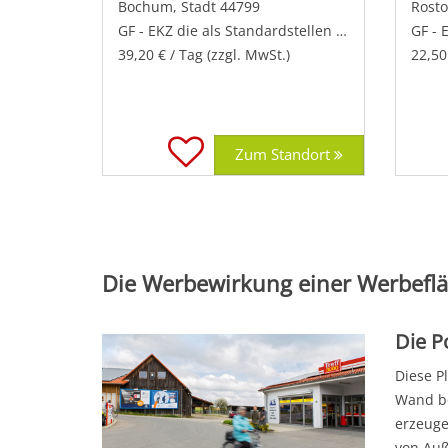
Bochum, Stadt 44799
GF - EKZ die als Standardstellen wirken
GF - E
39,20 € / Tag (zzgl. MwSt.)
22,50
Zum Standort
Die Werbewirkung einer Werbeflä
Die P
Diese P
Wand be
erzeuge
von Auß