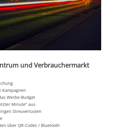
zentrum und Verbrauchermarkt
Buchung
kat-Kampagnen
 das Werbe-Budget
etzter Minute" aus
ringen Streuverlusten
te
ten über QR-Codes / Bluetooth