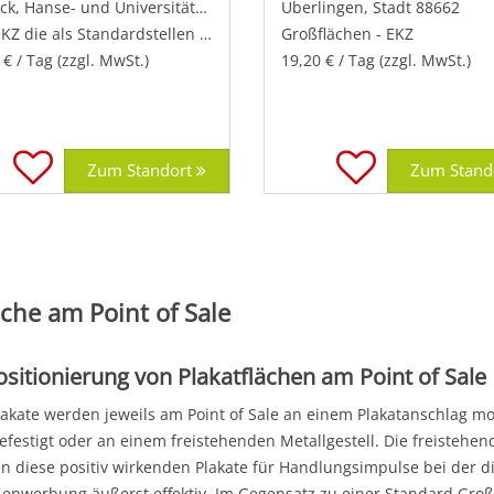
Rostock, Hanse- und Universitätsstadt 18059
Überlingen, Stadt 88662
KZ die als Standardstellen wirken
Großflächen - EKZ
 € / Tag (zzgl. MwSt.)
19,20 € / Tag (zzgl. MwSt.)
Zum Standort
Zum Stand
che am Point of Sale
ositionierung von Plakatflächen am Point of Sale
lakate werden jeweils am Point of Sale an einem Plakatanschlag mo
festigt oder an einem freistehenden Metallgestell. Die freistehend
n diese positiv wirkenden Plakate für Handlungsimpulse bei der di
enwerbung äußerst effektiv. Im Gegensatz zu einer Standard Groß