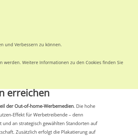
ws
Preise
Warenkorb
Registrieren
Anmelden
en
Kontakt
ren und Verbessern zu können.
 werden. Weitere Informationen zu den Cookies finden Sie
n erreichen
teil der Out-of-home-Werbemedien
. Die hohe
utzen-Effekt für Werbetreibende – denn
 und an strategisch gewählten Standorten auf
haft. Zusätzlich erfolgt die Plakatierung auf