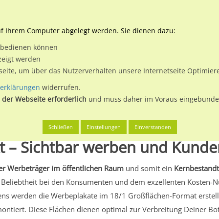
Downloads
Ne
uf Ihrem Computer abgelegt werden. Sie dienen dazu:
et bedienen können
 & Buchen
Plakatwerbung
Aussenwerbung
Medi
zeigt werden
tseite, um über das Nutzerverhalten unsere Internetseite Optimie
erklärungen
widerrufen.
 der Webseite erforderlich
und muss daher im Voraus eingebunden
Schließen
Einstellungen
Einverstanden
kt – Sichtbar werben und Kunde
r Werbeträger im öffentlichen Raum
und somit ein
Kernbestand
 Beliebtheit bei den Konsumenten und dem exzellenten Kosten-N
ns werden die Werbeplakate im 18/1 Großflächen-Format erstellt
ntiert. Diese Flächen dienen optimal zur Verbreitung Deiner Botsc