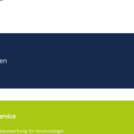
hen
ervice
lakatwerbung für Neueinsteiger