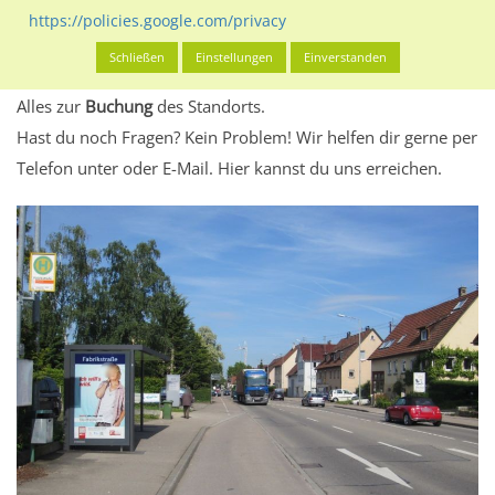
eventuelle Beschränkungen in den zugelassenen
https://policies.google.com/privacy
Werbeinhalten informieren.
Schließen
Einstellungen
Einverstanden
Alles klar? Dann findest du direkt im unteren Teil dieser Seite
Alles zur
Buchung
des Standorts.
Hast du noch Fragen? Kein Problem! Wir helfen dir gerne per
Telefon unter oder E-Mail.
Hier kannst du uns erreichen.