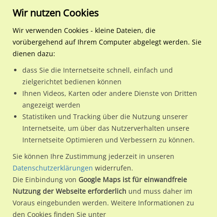
Wir nutzen Cookies
Wir verwenden Cookies - kleine Dateien, die
vorübergehend auf Ihrem Computer abgelegt werden. Sie
Regionale Plakatwerbung
Baden-Württemberg
Kirchheim unter Teck, Stadt
Stuttgarter Str. 143 HST Fa
dienen dazu:
Stuttgarter Str. 143 HST Fabrikstr. We.li.
dass Sie die Internetseite schnell, einfach und
zielgerichtet bedienen können
73230 / Kirchheim unter Teck, Stadt / Ötlingen
Ihnen Videos, Karten oder andere Dienste von Dritten
angezeigt werden
Statistiken und Tracking über die Nutzung unserer
Nutze günstige Werbemöglichkeiten am Standort Stuttgarter
Internetseite, um über das Nutzerverhalten unsere
Internetseite Optimieren und Verbessern zu können.
Str. 143 HST Fabrikstr. We.li.
im Ortsteil Ötlingen)
in
Kirchheim unter Teck, Stadt.
Sie können Ihre Zustimmung jederzeit in unseren
Datenschutzerklärungen
widerrufen.
Wir erheben für jede unserer Werbeflächen individuelle und
Die Einbindung von
Google Maps ist für einwandfreie
aktuelle
Standortinformationen
und
Leistungswerte
. Damit
Nutzung der Webseite erforderlich
und muss daher im
kannst du dich schon vor der Buchung im Detail über den
Voraus eingebunden werden. Weitere Informationen zu
Standort, seine Reichweite und Werbewirkung sowie
den Cookies finden Sie unter