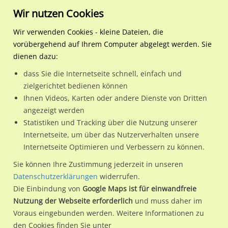
Wir nutzen Cookies
Wir verwenden Cookies - kleine Dateien, die
vorübergehend auf Ihrem Computer abgelegt werden. Sie
Regionale Plakatwerbung
Baden-Württemberg
Heidelberg, Stadt
Bergheimer Str. geg.154/T
dienen dazu:
Bergheimer Str. geg.154/Theodor-Körner-Str./We.li.
dass Sie die Internetseite schnell, einfach und
zielgerichtet bedienen können
69115 / Heidelberg, Stadt / Bergheim
Ihnen Videos, Karten oder andere Dienste von Dritten
angezeigt werden
Statistiken und Tracking über die Nutzung unserer
Nutze günstige Werbemöglichkeiten am Standort
Internetseite, um über das Nutzerverhalten unsere
Internetseite Optimieren und Verbessern zu können.
Bergheimer Str. geg.154/Theodor-Körner-Str./We.li.
im
Ortsteil Bergheim)
in Heidelberg, Stadt.
Sie können Ihre Zustimmung jederzeit in unseren
Datenschutzerklärungen
widerrufen.
Wir erheben für jede unserer Werbeflächen individuelle und
Die Einbindung von
Google Maps ist für einwandfreie
aktuelle
Standortinformationen
und
Leistungswerte
. Damit
Nutzung der Webseite erforderlich
und muss daher im
kannst du dich schon vor der Buchung im Detail über den
Voraus eingebunden werden. Weitere Informationen zu
Standort, seine Reichweite und Werbewirkung sowie
den Cookies finden Sie unter