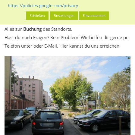
eventuelle Beschränkungen in den zugelassenen
https://policies.google.com/privacy
Werbeinhalten informieren.
Schließen
Einstellungen
Einverstanden
Alles klar? Dann findest du direkt im unteren Teil dieser Seite
Alles zur
Buchung
des Standorts.
Hast du noch Fragen? Kein Problem! Wir helfen dir gerne per
Telefon unter oder E-Mail.
Hier kannst du uns erreichen.