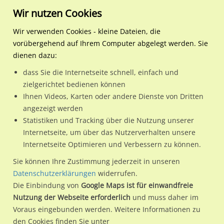
Wir nutzen Cookies
Wir verwenden Cookies - kleine Dateien, die
vorübergehend auf Ihrem Computer abgelegt werden. Sie
Regionale Plakatwerbung
Bayern
Fürth
Breslauer Str. Nh. Hardstr.
dienen dazu:
Breslauer Str. Nh. Hardstr. li.
dass Sie die Internetseite schnell, einfach und
zielgerichtet bedienen können
90766 / Fürth / Hardhöhe 1
Ihnen Videos, Karten oder andere Dienste von Dritten
angezeigt werden
Statistiken und Tracking über die Nutzung unserer
Nutze günstige Werbemöglichkeiten am Standort Breslauer
Internetseite, um über das Nutzerverhalten unsere
Internetseite Optimieren und Verbessern zu können.
Str. Nh. Hardstr. li.
im Ortsteil Hardhöhe 1)
in Fürth.
Wir erheben für jede unserer Werbeflächen individuelle und
Sie können Ihre Zustimmung jederzeit in unseren
Datenschutzerklärungen
widerrufen.
aktuelle
Standortinformationen
und
Leistungswerte
. Damit
Die Einbindung von
Google Maps ist für einwandfreie
kannst du dich schon vor der Buchung im Detail über den
Nutzung der Webseite erforderlich
und muss daher im
Standort, seine Reichweite und Werbewirkung sowie
Voraus eingebunden werden. Weitere Informationen zu
eventuelle Beschränkungen in den zugelassenen
den Cookies finden Sie unter