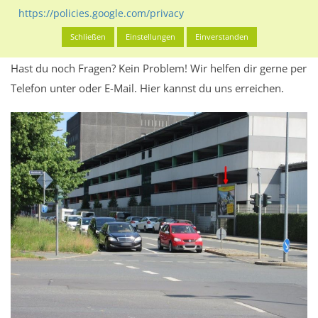
Werbeinhalten informieren.
https://policies.google.com/privacy
Alles klar? Dann findest du direkt im unteren Teil dieser Seite
Schließen
Einstellungen
Einverstanden
Alles zur
Buchung
des Standorts.
Hast du noch Fragen? Kein Problem! Wir helfen dir gerne per
Telefon unter oder E-Mail.
Hier kannst du uns erreichen.