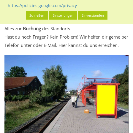
eventuelle Beschränkungen in den zugelassenen
https://policies.google.com/privacy
Werbeinhalten informieren.
Schließen
Einstellungen
Einverstanden
Alles klar? Dann findest du direkt im unteren Teil dieser Seite
Alles zur
Buchung
des Standorts.
Hast du noch Fragen? Kein Problem! Wir helfen dir gerne per
Telefon unter oder E-Mail.
Hier kannst du uns erreichen.