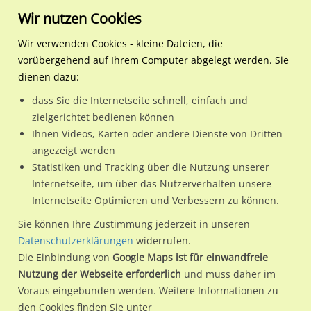
Wir nutzen Cookies
Wir verwenden Cookies - kleine Dateien, die
vorübergehend auf Ihrem Computer abgelegt werden. Sie
Regionale Plakatwerbung
Hamburg
Hamburg, Freie und Hansest
AKN-Bf Barmstedt, Bstg., 
dienen dazu:
AKN-Bf Barmstedt, Bstg., Ri. Kaltenkirchen, We.Li.
dass Sie die Internetseite schnell, einfach und
zielgerichtet bedienen können
25355 / Hamburg, Freie und Hansestadt / Barmstedt
Ihnen Videos, Karten oder andere Dienste von Dritten
angezeigt werden
Statistiken und Tracking über die Nutzung unserer
Nutze günstige Werbemöglichkeiten am Standort AKN-Bf
Internetseite, um über das Nutzerverhalten unsere
Internetseite Optimieren und Verbessern zu können.
Barmstedt, Bstg., Ri. Kaltenkirchen, We.Li.
im Ortsteil
Barmstedt)
in Hamburg, Freie und Hansestadt.
Sie können Ihre Zustimmung jederzeit in unseren
Datenschutzerklärungen
widerrufen.
Wir erheben für jede unserer Werbeflächen individuelle und
Die Einbindung von
Google Maps ist für einwandfreie
aktuelle
Standortinformationen
und
Leistungswerte
. Damit
Nutzung der Webseite erforderlich
und muss daher im
kannst du dich schon vor der Buchung im Detail über den
Voraus eingebunden werden. Weitere Informationen zu
Standort, seine Reichweite und Werbewirkung sowie
den Cookies finden Sie unter