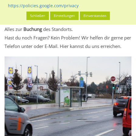
eventuelle Beschränkungen in den zugelassenen
https://policies.google.com/privacy
Werbeinhalten informieren.
Schließen
Einstellungen
Einverstanden
Alles klar? Dann findest du direkt im unteren Teil dieser Seite
Alles zur
Buchung
des Standorts.
Hast du noch Fragen? Kein Problem! Wir helfen dir gerne per
Telefon unter oder E-Mail.
Hier kannst du uns erreichen.