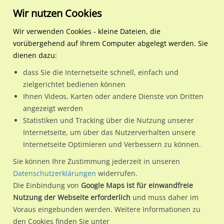
Wir nutzen Cookies
Wir verwenden Cookies - kleine Dateien, die
vorübergehend auf Ihrem Computer abgelegt werden. Sie
Regionale Plakatwerbung
Niedersachsen
Wolfenbüttel, Stadt
Salzdahlumer Str./Neuer
dienen dazu:
Salzdahlumer Str./Neuer Weg außen
dass Sie die Internetseite schnell, einfach und
zielgerichtet bedienen können
38302 / Wolfenbüttel, Stadt / Innenstadt
Ihnen Videos, Karten oder andere Dienste von Dritten
angezeigt werden
Statistiken und Tracking über die Nutzung unserer
Nutze günstige Werbemöglichkeiten am Standort
Internetseite, um über das Nutzerverhalten unsere
Internetseite Optimieren und Verbessern zu können.
Salzdahlumer Str./Neuer Weg außen
im Ortsteil Innenstadt)
in Wolfenbüttel, Stadt.
Sie können Ihre Zustimmung jederzeit in unseren
Datenschutzerklärungen
widerrufen.
Wir erheben für jede unserer Werbeflächen individuelle und
Die Einbindung von
Google Maps ist für einwandfreie
aktuelle
Standortinformationen
und
Leistungswerte
. Damit
Nutzung der Webseite erforderlich
und muss daher im
kannst du dich schon vor der Buchung im Detail über den
Voraus eingebunden werden. Weitere Informationen zu
Standort, seine Reichweite und Werbewirkung sowie
den Cookies finden Sie unter