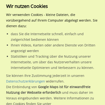
Wir nutzen Cookies
Wir verwenden Cookies - kleine Dateien, die
vorübergehend auf Ihrem Computer abgelegt werden. Sie
Regionale Plakatwerbung
Nordrhein-
Hagen, Stadt der
Am Sportpark nh. Stadions
dienen dazu:
Westfalen
FernUniversität
dass Sie die Internetseite schnell, einfach und
Am Sportpark nh. Stadionstr./We.li. CS
zielgerichtet bedienen können
Ihnen Videos, Karten oder andere Dienste von Dritten
58097 / Hagen, Stadt der FernUniversität / Hagen-Mitte
angezeigt werden
Statistiken und Tracking über die Nutzung unserer
Internetseite, um über das Nutzerverhalten unsere
Nutze günstige Werbemöglichkeiten am Standort Am
Internetseite Optimieren und Verbessern zu können.
Sportpark nh. Stadionstr./We.li. CS
im Ortsteil Hagen-Mitte)
Sie können Ihre Zustimmung jederzeit in unseren
in Hagen, Stadt der FernUniversität.
Datenschutzerklärungen
widerrufen.
Die Einbindung von
Google Maps ist für einwandfreie
Wir erheben für jede unserer Werbeflächen individuelle und
Nutzung der Webseite erforderlich
und muss daher im
aktuelle
Standortinformationen
und
Leistungswerte
. Damit
Voraus eingebunden werden. Weitere Informationen zu
kannst du dich schon vor der Buchung im Detail über den
den Cookies finden Sie unter