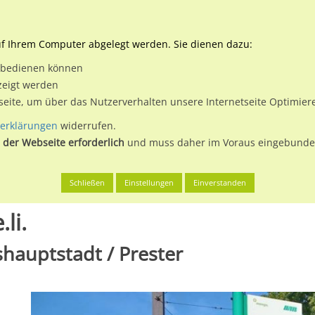
Downloads
Ne
uf Ihrem Computer abgelegt werden. Sie dienen dazu:
et bedienen können
 & Buchen
Plakatwerbung
Aussenwerbung
Medi
zeigt werden
tseite, um über das Nutzerverhalten unsere Internetseite Optimie
erklärungen
widerrufen.
 der Webseite erforderlich
und muss daher im Voraus eingebunden
Magdeburg, Landeshauptstadt
Pechauer Platz vor 2/We.li.
Schließen
Einstellungen
Einverstanden
li.
hauptstadt / Prester