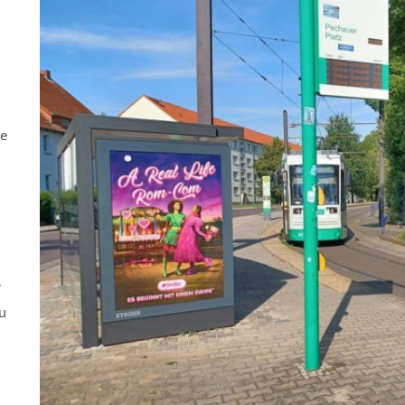
ne
r
u