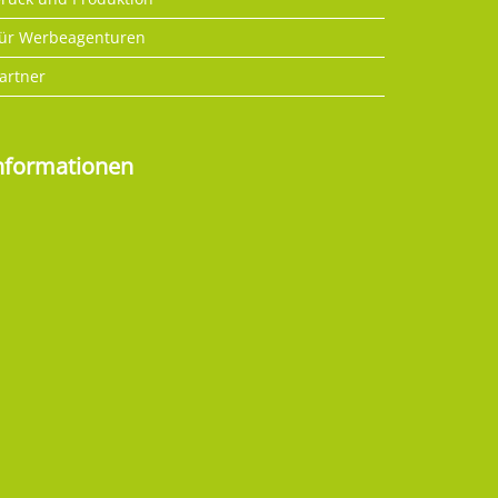
ür Werbeagenturen
artner
nformationen