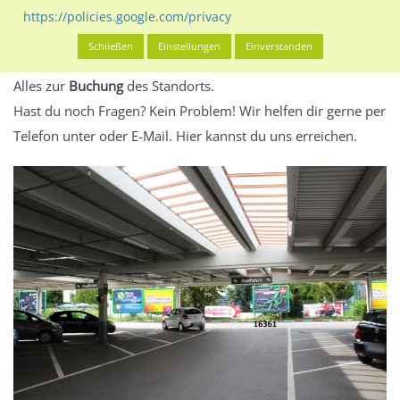
eventuelle Beschränkungen in den zugelassenen
https://policies.google.com/privacy
Werbeinhalten informieren.
Schließen
Einstellungen
Einverstanden
Alles klar? Dann findest du direkt im unteren Teil dieser Seite
Alles zur
Buchung
des Standorts.
Hast du noch Fragen? Kein Problem! Wir helfen dir gerne per
Telefon unter oder E-Mail.
Hier kannst du uns erreichen.