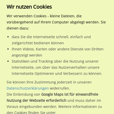
Wir nutzen Cookies
Wir verwenden Cookies - kleine Dateien, die
vorübergehend auf Ihrem Computer abgelegt werden. Sie
Regionale Plakatwerbung
Baden-Württemberg
Mannheim, Universitätsstad
Fahrlachstr. 11-25 Selgro
dienen dazu:
Fahrlachstr. 11-25 Selgros
dass Sie die Internetseite schnell, einfach und
zielgerichtet bedienen können
68165 / Mannheim, Universitätsstadt / Schwetzingerstadt
Ihnen Videos, Karten oder andere Dienste von Dritten
angezeigt werden
Statistiken und Tracking über die Nutzung unserer
Nutze günstige Werbemöglichkeiten am Standort
Internetseite, um über das Nutzerverhalten unsere
Internetseite Optimieren und Verbessern zu können.
Fahrlachstr. 11-25 Selgros
im Ortsteil Schwetzingerstadt)
in
Mannheim, Universitätsstadt.
Sie können Ihre Zustimmung jederzeit in unseren
Datenschutzerklärungen
widerrufen.
Wir erheben für jede unserer Werbeflächen individuelle und
Die Einbindung von
Google Maps ist für einwandfreie
aktuelle
Standortinformationen
und
Leistungswerte
. Damit
Nutzung der Webseite erforderlich
und muss daher im
kannst du dich schon vor der Buchung im Detail über den
Voraus eingebunden werden. Weitere Informationen zu
Standort, seine Reichweite und Werbewirkung sowie
den Cookies finden Sie unter