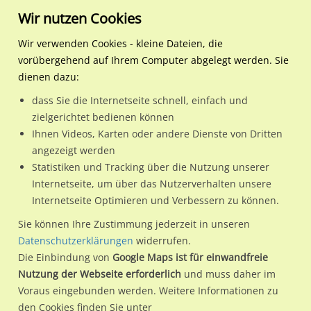
Wir nutzen Cookies
Wir verwenden Cookies - kleine Dateien, die
vorübergehend auf Ihrem Computer abgelegt werden. Sie
Regionale Plakatwerbung
Bayern
Langquaid, M
Rottenburger Str. gg. Hs.-
dienen dazu:
Rottenburger Str. gg. Hs.-Nr. 50
dass Sie die Internetseite schnell, einfach und
zielgerichtet bedienen können
84085 / Langquaid, M / Langquaid
Ihnen Videos, Karten oder andere Dienste von Dritten
angezeigt werden
Statistiken und Tracking über die Nutzung unserer
Nutze günstige Werbemöglichkeiten am Standort
Internetseite, um über das Nutzerverhalten unsere
Internetseite Optimieren und Verbessern zu können.
Rottenburger Str. gg. Hs.-Nr. 50
im Ortsteil Langquaid)
in
Langquaid, M.
Sie können Ihre Zustimmung jederzeit in unseren
Datenschutzerklärungen
widerrufen.
Wir erheben für jede unserer Werbeflächen individuelle und
Die Einbindung von
Google Maps ist für einwandfreie
aktuelle
Standortinformationen
und
Leistungswerte
. Damit
Nutzung der Webseite erforderlich
und muss daher im
kannst du dich schon vor der Buchung im Detail über den
Voraus eingebunden werden. Weitere Informationen zu
Standort, seine Reichweite und Werbewirkung sowie
den Cookies finden Sie unter