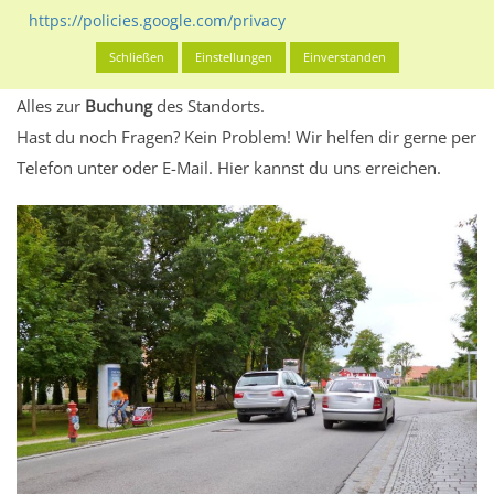
eventuelle Beschränkungen in den zugelassenen
https://policies.google.com/privacy
Werbeinhalten informieren.
Schließen
Einstellungen
Einverstanden
Alles klar? Dann findest du direkt im unteren Teil dieser Seite
Alles zur
Buchung
des Standorts.
Hast du noch Fragen? Kein Problem! Wir helfen dir gerne per
Telefon unter oder E-Mail.
Hier kannst du uns erreichen.