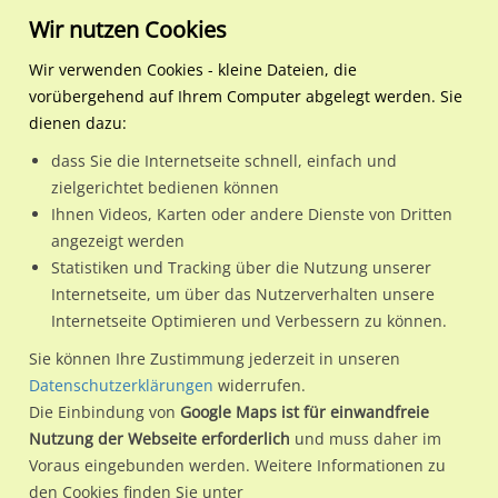
Wir nutzen Cookies
Wir verwenden Cookies - kleine Dateien, die
vorübergehend auf Ihrem Computer abgelegt werden. Sie
Regionale Plakatwerbung
Hamburg
Hamburg, Freie und Hansest
S-Bf Hammerbrook, Bstg., G
dienen dazu:
S-Bf Hammerbrook, Bstg., Gl. 1, 1. Sto. (Dreieck)
dass Sie die Internetseite schnell, einfach und
zielgerichtet bedienen können
20097 / Hamburg, Freie und Hansestadt / Hammerbrook
Ihnen Videos, Karten oder andere Dienste von Dritten
angezeigt werden
Statistiken und Tracking über die Nutzung unserer
Nutze günstige Werbemöglichkeiten am Standort S-Bf
Internetseite, um über das Nutzerverhalten unsere
Internetseite Optimieren und Verbessern zu können.
Hammerbrook, Bstg., Gl. 1, 1. Sto. (Dreieck)
im Ortsteil
Hammerbrook)
in Hamburg, Freie und Hansestadt.
Sie können Ihre Zustimmung jederzeit in unseren
Datenschutzerklärungen
widerrufen.
Wir erheben für jede unserer Werbeflächen individuelle und
Die Einbindung von
Google Maps ist für einwandfreie
aktuelle
Standortinformationen
und
Leistungswerte
. Damit
Nutzung der Webseite erforderlich
und muss daher im
kannst du dich schon vor der Buchung im Detail über den
Voraus eingebunden werden. Weitere Informationen zu
Standort, seine Reichweite und Werbewirkung sowie
den Cookies finden Sie unter