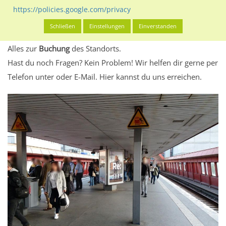
eventuelle Beschränkungen in den zugelassenen
https://policies.google.com/privacy
Werbeinhalten informieren.
Schließen
Einstellungen
Einverstanden
Alles klar? Dann findest du direkt im unteren Teil dieser Seite
Alles zur
Buchung
des Standorts.
Hast du noch Fragen? Kein Problem! Wir helfen dir gerne per
Telefon unter oder E-Mail.
Hier kannst du uns erreichen.