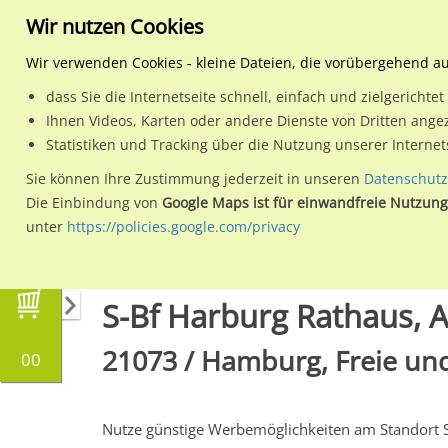
Wir nutzen Cookies
Wir verwenden Cookies - kleine Dateien, die vorübergehend a
dass Sie die Internetseite schnell, einfach und zielgericht
Planen
Ihnen Videos, Karten oder andere Dienste von Dritten ange
Statistiken und Tracking über die Nutzung unserer Interne
Wähle den Werbestandort:
Sie können Ihre Zustimmung jederzeit in unseren
Datenschutz
Die Einbindung von
Google Maps ist für einwandfreie Nutzung
unter
https://policies.google.com/privacy
Regionale Plakatwerbung
Hamburg
Hambur
S-Bf Harburg Rathaus, A
21073 / Hamburg, Freie un
00
Nutze günstige Werbemöglichkeiten am Standort 