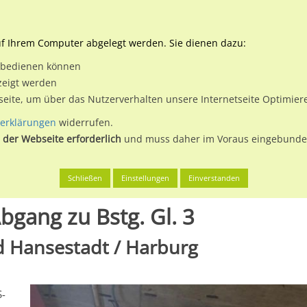
Downloads
Ne
uf Ihrem Computer abgelegt werden. Sie dienen dazu:
et bedienen können
 & Buchen
Plakatwerbung
Aussenwerbung
Medi
zeigt werden
tseite, um über das Nutzerverhalten unsere Internetseite Optimie
erklärungen
widerrufen.
 der Webseite erforderlich
und muss daher im Voraus eingebunden
g, Freie und Hansestadt
S-Bf Harburg Rathaus, Abgang zu Bstg. 
Schließen
Einstellungen
Einverstanden
bgang zu Bstg. Gl. 3
d Hansestadt / Harburg
S-