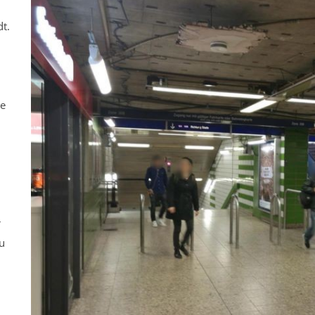
t.
ne
r
u