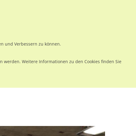
ws
Preise
Warenkorb
Registrieren
Anmelden
en
Kontakt
ren und Verbessern zu können.
 werden. Weitere Informationen zu den Cookies finden Sie
Gl. 3