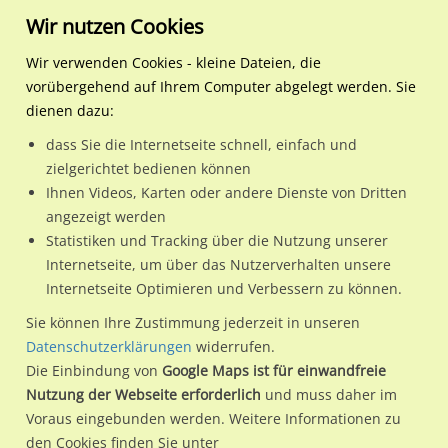
Wir nutzen Cookies
Wir verwenden Cookies - kleine Dateien, die
vorübergehend auf Ihrem Computer abgelegt werden. Sie
Regionale Plakatwerbung
Hamburg
Hamburg, Freie und Hansest
S-Bf Neugraben, Bstg., Gl.
dienen dazu:
S-Bf Neugraben, Bstg., Gl. 1 quer, 1. Sto.
dass Sie die Internetseite schnell, einfach und
zielgerichtet bedienen können
21149 / Hamburg, Freie und Hansestadt / Harburg
Ihnen Videos, Karten oder andere Dienste von Dritten
angezeigt werden
Statistiken und Tracking über die Nutzung unserer
Nutze günstige Werbemöglichkeiten am Standort S-Bf
Internetseite, um über das Nutzerverhalten unsere
Internetseite Optimieren und Verbessern zu können.
Neugraben, Bstg., Gl. 1 quer, 1. Sto.
im Ortsteil Harburg)
in
Hamburg, Freie und Hansestadt.
Sie können Ihre Zustimmung jederzeit in unseren
Datenschutzerklärungen
widerrufen.
Wir erheben für jede unserer Werbeflächen individuelle und
Die Einbindung von
Google Maps ist für einwandfreie
aktuelle
Standortinformationen
und
Leistungswerte
. Damit
Nutzung der Webseite erforderlich
und muss daher im
kannst du dich schon vor der Buchung im Detail über den
Voraus eingebunden werden. Weitere Informationen zu
Standort, seine Reichweite und Werbewirkung sowie
den Cookies finden Sie unter