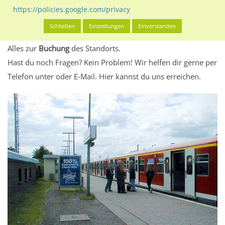
eventuelle Beschränkungen in den zugelassenen
https://policies.google.com/privacy
Werbeinhalten informieren.
Schließen
Einstellungen
Einverstanden
Alles klar? Dann findest du direkt im unteren Teil dieser Seite
Alles zur
Buchung
des Standorts.
Hast du noch Fragen? Kein Problem! Wir helfen dir gerne per
Telefon unter oder E-Mail.
Hier kannst du uns erreichen.