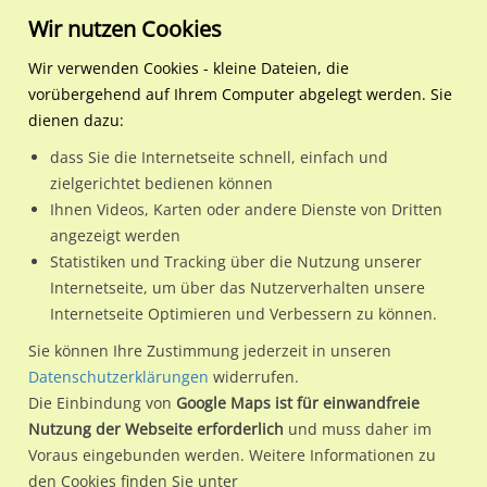
Wir nutzen Cookies
Wir verwenden Cookies - kleine Dateien, die
vorübergehend auf Ihrem Computer abgelegt werden. Sie
Regionale Plakatwerbung
Hamburg
Hamburg, Freie und
S-Bf Stellingen, Bstg., Glei
dienen dazu:
Hansestadt
dass Sie die Internetseite schnell, einfach und
S-Bf Stellingen, Bstg., Gleis 2, 2. Sto.
zielgerichtet bedienen können
Ihnen Videos, Karten oder andere Dienste von Dritten
22525 / Hamburg, Freie und Hansestadt / Stellingen
angezeigt werden
Statistiken und Tracking über die Nutzung unserer
Internetseite, um über das Nutzerverhalten unsere
Nutze günstige Werbemöglichkeiten am Standort S-Bf
Internetseite Optimieren und Verbessern zu können.
Stellingen, Bstg., Gleis 2, 2. Sto.
im Ortsteil Stellingen)
in
Sie können Ihre Zustimmung jederzeit in unseren
Hamburg, Freie und Hansestadt.
Datenschutzerklärungen
widerrufen.
Die Einbindung von
Google Maps ist für einwandfreie
Wir erheben für jede unserer Werbeflächen individuelle und
Nutzung der Webseite erforderlich
und muss daher im
aktuelle
Standortinformationen
und
Leistungswerte
. Damit
Voraus eingebunden werden. Weitere Informationen zu
kannst du dich schon vor der Buchung im Detail über den
den Cookies finden Sie unter