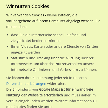
Wir nutzen Cookies
Wir verwenden Cookies - kleine Dateien, die
vorübergehend auf Ihrem Computer abgelegt werden. Sie
Regionale Plakatwerbung
Hamburg
Hamburg, Freie und
S-Bf Thesdorf, Bstg. Gleis 
dienen dazu:
Hansestadt
dass Sie die Internetseite schnell, einfach und
S-Bf Thesdorf, Bstg. Gleis 1, 1. Sto.
zielgerichtet bedienen können
Ihnen Videos, Karten oder andere Dienste von Dritten
25421 / Hamburg, Freie und Hansestadt / Pinneberg
angezeigt werden
Statistiken und Tracking über die Nutzung unserer
Internetseite, um über das Nutzerverhalten unsere
Nutze günstige Werbemöglichkeiten am Standort S-Bf
Internetseite Optimieren und Verbessern zu können.
Thesdorf, Bstg. Gleis 1, 1. Sto.
im Ortsteil Pinneberg)
in
Sie können Ihre Zustimmung jederzeit in unseren
Hamburg, Freie und Hansestadt.
Datenschutzerklärungen
widerrufen.
Die Einbindung von
Google Maps ist für einwandfreie
Wir erheben für jede unserer Werbeflächen individuelle und
Nutzung der Webseite erforderlich
und muss daher im
aktuelle
Standortinformationen
und
Leistungswerte
. Damit
Voraus eingebunden werden. Weitere Informationen zu
kannst du dich schon vor der Buchung im Detail über den
den Cookies finden Sie unter