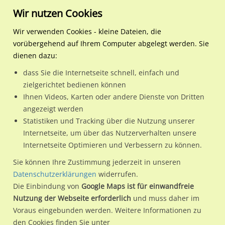
Wir nutzen Cookies
Wir verwenden Cookies - kleine Dateien, die
vorübergehend auf Ihrem Computer abgelegt werden. Sie
Regionale Plakatwerbung
Hamburg
Hamburg, Freie und
S-Bf Tiefstack, Bstg. Gl. 2, 
dienen dazu:
Hansestadt
dass Sie die Internetseite schnell, einfach und
S-Bf Tiefstack, Bstg. Gl. 2, 2. Sto.
zielgerichtet bedienen können
Ihnen Videos, Karten oder andere Dienste von Dritten
20539 / Hamburg, Freie und Hansestadt / Rothenburgsort
angezeigt werden
Statistiken und Tracking über die Nutzung unserer
Internetseite, um über das Nutzerverhalten unsere
Nutze günstige Werbemöglichkeiten am Standort S-Bf
Internetseite Optimieren und Verbessern zu können.
Tiefstack, Bstg. Gl. 2, 2. Sto.
im Ortsteil Rothenburgsort)
in
Sie können Ihre Zustimmung jederzeit in unseren
Hamburg, Freie und Hansestadt.
Datenschutzerklärungen
widerrufen.
Die Einbindung von
Google Maps ist für einwandfreie
Wir erheben für jede unserer Werbeflächen individuelle und
Nutzung der Webseite erforderlich
und muss daher im
aktuelle
Standortinformationen
und
Leistungswerte
. Damit
Voraus eingebunden werden. Weitere Informationen zu
kannst du dich schon vor der Buchung im Detail über den
den Cookies finden Sie unter