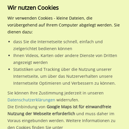
Wir nutzen Cookies
Wir verwenden Cookies - kleine Dateien, die
vorübergehend auf Ihrem Computer abgelegt werden. Sie
Regionale Plakatwerbung
Hamburg
Hamburg, Freie und Hansest
S-Bf Elbgaustr, Bstg., Gl. 
dienen dazu:
S-Bf Elbgaustr, Bstg., Gl. 1
dass Sie die Internetseite schnell, einfach und
zielgerichtet bedienen können
22523 / Hamburg, Freie und Hansestadt / Eidelstedt
Ihnen Videos, Karten oder andere Dienste von Dritten
angezeigt werden
Statistiken und Tracking über die Nutzung unserer
Nutze günstige Werbemöglichkeiten am Standort S-Bf
Internetseite, um über das Nutzerverhalten unsere
Internetseite Optimieren und Verbessern zu können.
Elbgaustr, Bstg., Gl. 1
im Ortsteil Eidelstedt)
in Hamburg,
Freie und Hansestadt.
Sie können Ihre Zustimmung jederzeit in unseren
Datenschutzerklärungen
widerrufen.
Wir erheben für jede unserer Werbeflächen individuelle und
Die Einbindung von
Google Maps ist für einwandfreie
aktuelle
Standortinformationen
und
Leistungswerte
. Damit
Nutzung der Webseite erforderlich
und muss daher im
kannst du dich schon vor der Buchung im Detail über den
Voraus eingebunden werden. Weitere Informationen zu
Standort, seine Reichweite und Werbewirkung sowie
den Cookies finden Sie unter