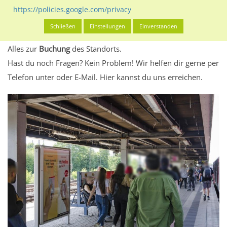
eventuelle Beschränkungen in den zugelassenen
https://policies.google.com/privacy
Werbeinhalten informieren.
Schließen
Einstellungen
Einverstanden
Alles klar? Dann findest du direkt im unteren Teil dieser Seite
Alles zur
Buchung
des Standorts.
Hast du noch Fragen? Kein Problem! Wir helfen dir gerne per
Telefon unter oder E-Mail.
Hier kannst du uns erreichen.