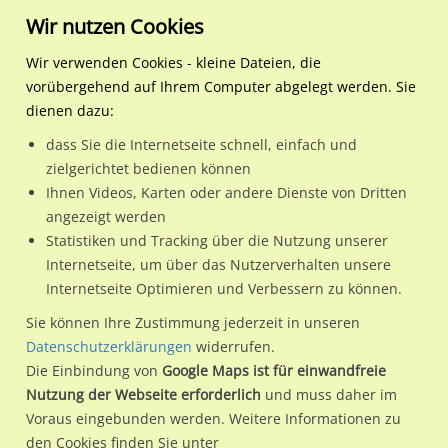
Wir nutzen Cookies
Wir verwenden Cookies - kleine Dateien, die
vorübergehend auf Ihrem Computer abgelegt werden. Sie
Regionale Plakatwerbung
Hamburg
Hamburg, Freie und Hansest
S-Bf Veddel, Bstg.,Gleis 1
dienen dazu:
S-Bf Veddel, Bstg.,Gleis 1
dass Sie die Internetseite schnell, einfach und
zielgerichtet bedienen können
20539 / Hamburg, Freie und Hansestadt / Georgswerder
Ihnen Videos, Karten oder andere Dienste von Dritten
angezeigt werden
Statistiken und Tracking über die Nutzung unserer
Nutze günstige Werbemöglichkeiten am Standort S-Bf
Internetseite, um über das Nutzerverhalten unsere
Internetseite Optimieren und Verbessern zu können.
Veddel, Bstg.,Gleis 1
im Ortsteil Georgswerder)
in Hamburg,
Freie und Hansestadt.
Sie können Ihre Zustimmung jederzeit in unseren
Datenschutzerklärungen
widerrufen.
Wir erheben für jede unserer Werbeflächen individuelle und
Die Einbindung von
Google Maps ist für einwandfreie
aktuelle
Standortinformationen
und
Leistungswerte
. Damit
Nutzung der Webseite erforderlich
und muss daher im
kannst du dich schon vor der Buchung im Detail über den
Voraus eingebunden werden. Weitere Informationen zu
Standort, seine Reichweite und Werbewirkung sowie
den Cookies finden Sie unter