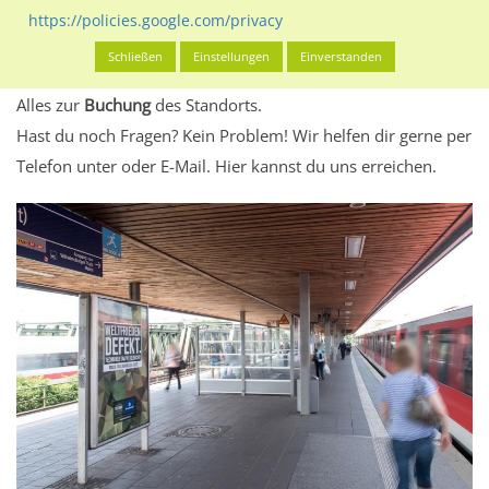
eventuelle Beschränkungen in den zugelassenen
https://policies.google.com/privacy
Werbeinhalten informieren.
Schließen
Einstellungen
Einverstanden
Alles klar? Dann findest du direkt im unteren Teil dieser Seite
Alles zur
Buchung
des Standorts.
Hast du noch Fragen? Kein Problem! Wir helfen dir gerne per
Telefon unter oder E-Mail.
Hier kannst du uns erreichen.