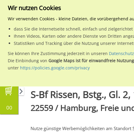
Wir nutzen Cookies
Wir verwenden Cookies - kleine Dateien, die vorübergehend a
dass Sie die Internetseite schnell, einfach und zielgericht
Planen
Ihnen Videos, Karten oder andere Dienste von Dritten ange
Statistiken und Tracking über die Nutzung unserer Interne
Wähle den Werbestandort:
Sie können Ihre Zustimmung jederzeit in unseren
Datenschutz
Die Einbindung von
Google Maps ist für einwandfreie Nutzung
unter
https://policies.google.com/privacy
Regionale Plakatwerbung
Hamburg
Hambur
S-Bf Rissen, Bstg., Gl. 2, 
22559 / Hamburg, Freie und
00
Nutze günstige Werbemöglichkeiten am Standort 