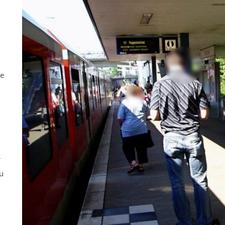
ne
r
u