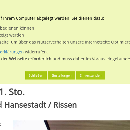
Downloads
Ne
uf Ihrem Computer abgelegt werden. Sie dienen dazu:
et bedienen können
 & Buchen
Plakatwerbung
Aussenwerbung
Medi
zeigt werden
tseite, um über das Nutzerverhalten unsere Internetseite Optimie
erklärungen
widerrufen.
 der Webseite erforderlich
und muss daher im Voraus eingebunden
g, Freie und Hansestadt
S-Bf Rissen, Bstg., Gl. 2, 1. Sto.
Schließen
Einstellungen
Einverstanden
1. Sto.
 Hansestadt / Rissen
S-