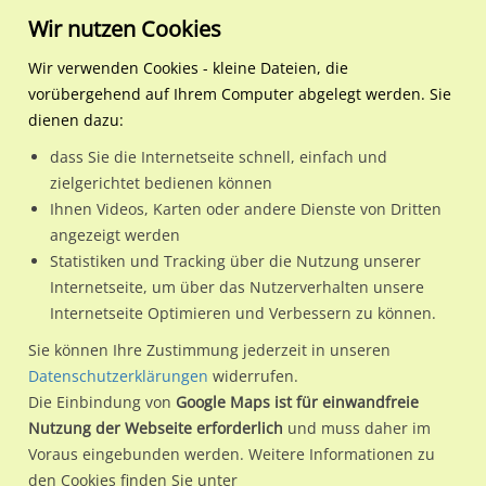
Wir nutzen Cookies
Wir verwenden Cookies - kleine Dateien, die
vorübergehend auf Ihrem Computer abgelegt werden. Sie
Regionale Plakatwerbung
Hamburg
Hamburg, Freie und
Altona Bus-Bf freistehend
dienen dazu:
Hansestadt
dass Sie die Internetseite schnell, einfach und
Altona Bus-Bf freistehend
zielgerichtet bedienen können
Ihnen Videos, Karten oder andere Dienste von Dritten
22765 / Hamburg, Freie und Hansestadt / Altona
angezeigt werden
Statistiken und Tracking über die Nutzung unserer
Internetseite, um über das Nutzerverhalten unsere
Nutze günstige Werbemöglichkeiten am Standort Altona
Internetseite Optimieren und Verbessern zu können.
Bus-Bf freistehend
im Ortsteil Altona)
in Hamburg, Freie und
Sie können Ihre Zustimmung jederzeit in unseren
Hansestadt.
Datenschutzerklärungen
widerrufen.
Die Einbindung von
Google Maps ist für einwandfreie
Wir erheben für jede unserer Werbeflächen individuelle und
Nutzung der Webseite erforderlich
und muss daher im
aktuelle
Standortinformationen
und
Leistungswerte
. Damit
Voraus eingebunden werden. Weitere Informationen zu
kannst du dich schon vor der Buchung im Detail über den
den Cookies finden Sie unter