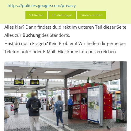
Standort, seine Reichweite und Werbewirkung sowie
https://policies.google.com/privacy
eventuelle Beschränkungen in den zugelassenen
Schließen
Einstellungen
Einverstanden
Werbeinhalten informieren.
Alles klar? Dann findest du direkt im unteren Teil dieser Seite
Alles zur
Buchung
des Standorts.
Hast du noch Fragen? Kein Problem! Wir helfen dir gerne per
Telefon unter oder E-Mail.
Hier kannst du uns erreichen.