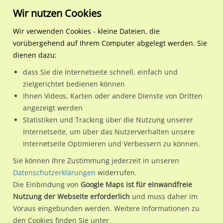
Wir nutzen Cookies
Wir verwenden Cookies - kleine Dateien, die
vorübergehend auf Ihrem Computer abgelegt werden. Sie
Regionale Plakatwerbung
Hessen
Bad Camberg, Stadt
Limburger Str. 43 (B 8) RS
dienen dazu:
Limburger Str. 43 (B 8) RS
dass Sie die Internetseite schnell, einfach und
zielgerichtet bedienen können
65520 / Bad Camberg, Stadt / Stadtmitte
Ihnen Videos, Karten oder andere Dienste von Dritten
angezeigt werden
Statistiken und Tracking über die Nutzung unserer
Nutze günstige Werbemöglichkeiten am Standort Limburger
Internetseite, um über das Nutzerverhalten unsere
Internetseite Optimieren und Verbessern zu können.
Str. 43 (B 8) RS
im Ortsteil Stadtmitte)
in Bad Camberg, Stadt.
Wir erheben für jede unserer Werbeflächen individuelle und
Sie können Ihre Zustimmung jederzeit in unseren
Datenschutzerklärungen
widerrufen.
aktuelle
Standortinformationen
und
Leistungswerte
. Damit
Die Einbindung von
Google Maps ist für einwandfreie
kannst du dich schon vor der Buchung im Detail über den
Nutzung der Webseite erforderlich
und muss daher im
Standort, seine Reichweite und Werbewirkung sowie
Voraus eingebunden werden. Weitere Informationen zu
eventuelle Beschränkungen in den zugelassenen
den Cookies finden Sie unter