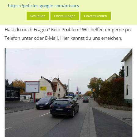
Werbeinhalten informieren.
https://policies.google.com/privacy
Alles klar? Dann findest du direkt im unteren Teil dieser Seite
Schließen
Einstellungen
Einverstanden
Alles zur
Buchung
des Standorts.
Hast du noch Fragen? Kein Problem! Wir helfen dir gerne per
Telefon unter oder E-Mail.
Hier kannst du uns erreichen.