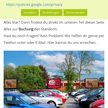
Standort, seine Reichweite und Werbewirkung sowie
https://policies.google.com/privacy
eventuelle Beschränkungen in den zugelassenen
Schließen
Einstellungen
Einverstanden
Werbeinhalten informieren.
Alles klar? Dann findest du direkt im unteren Teil dieser Seite
Alles zur
Buchung
des Standorts.
Hast du noch Fragen? Kein Problem! Wir helfen dir gerne per
Telefon unter oder E-Mail.
Hier kannst du uns erreichen.