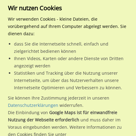
Wir nutzen Cookies
Wir verwenden Cookies - kleine Dateien, die
vorübergehend auf Ihrem Computer abgelegt werden. Sie
Regionale Plakatwerbung
Nordrhein-
Bochum, Stadt
Ottostr. 40-43 Kaufland E
dienen dazu:
Westfalen
dass Sie die Internetseite schnell, einfach und
Ottostr. 40-43 Kaufland Eing.
zielgerichtet bedienen können
Ihnen Videos, Karten oder andere Dienste von Dritten
44867 / Bochum, Stadt / Wattenscheid-Mitte
angezeigt werden
Statistiken und Tracking über die Nutzung unserer
Internetseite, um über das Nutzerverhalten unsere
Nutze günstige Werbemöglichkeiten am Standort Ottostr.
Internetseite Optimieren und Verbessern zu können.
40-43 Kaufland Eing.
im Ortsteil Wattenscheid-Mitte)
in
Sie können Ihre Zustimmung jederzeit in unseren
Bochum, Stadt.
Datenschutzerklärungen
widerrufen.
Die Einbindung von
Google Maps ist für einwandfreie
Wir erheben für jede unserer Werbeflächen individuelle und
Nutzung der Webseite erforderlich
und muss daher im
aktuelle
Standortinformationen
und
Leistungswerte
. Damit
Voraus eingebunden werden. Weitere Informationen zu
kannst du dich schon vor der Buchung im Detail über den
den Cookies finden Sie unter