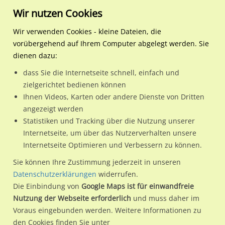
Wir nutzen Cookies
Wir verwenden Cookies - kleine Dateien, die
vorübergehend auf Ihrem Computer abgelegt werden. Sie
Regionale Plakatwerbung
Nordrhein-
Witten, Stadt
Herdecker Str. Nh. Eckardt
dienen dazu:
Westfalen
dass Sie die Internetseite schnell, einfach und
Herdecker Str. Nh. Eckardtstr./We.li.
zielgerichtet bedienen können
Ihnen Videos, Karten oder andere Dienste von Dritten
58453 / Witten, Stadt / Annen-Mitte-Nord
angezeigt werden
Statistiken und Tracking über die Nutzung unserer
Internetseite, um über das Nutzerverhalten unsere
Nutze günstige Werbemöglichkeiten am Standort Herdecker
Internetseite Optimieren und Verbessern zu können.
Str. Nh. Eckardtstr./We.li.
im Ortsteil Annen-Mitte-Nord)
in
Sie können Ihre Zustimmung jederzeit in unseren
Witten, Stadt.
Datenschutzerklärungen
widerrufen.
Die Einbindung von
Google Maps ist für einwandfreie
Wir erheben für jede unserer Werbeflächen individuelle und
Nutzung der Webseite erforderlich
und muss daher im
aktuelle
Standortinformationen
und
Leistungswerte
. Damit
Voraus eingebunden werden. Weitere Informationen zu
kannst du dich schon vor der Buchung im Detail über den
den Cookies finden Sie unter