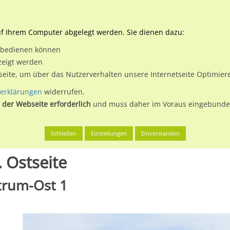
Downloads
Ne
uf Ihrem Computer abgelegt werden. Sie dienen dazu:
et bedienen können
 & Buchen
Plakatwerbung
Aussenwerbung
Medi
zeigt werden
tseite, um über das Nutzerverhalten unsere Internetseite Optimie
erklärungen
widerrufen.
 der Webseite erforderlich
und muss daher im Voraus eingebunden
 Stadt
Brandenburger Str./Hbf. Ostseite
Schließen
Einstellungen
Einverstanden
 Ostseite
ntrum-Ost 1