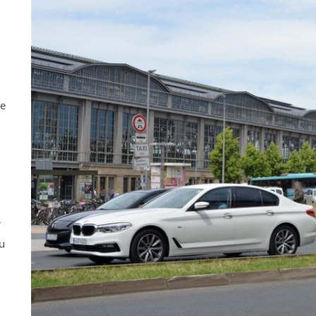
ne
r
u