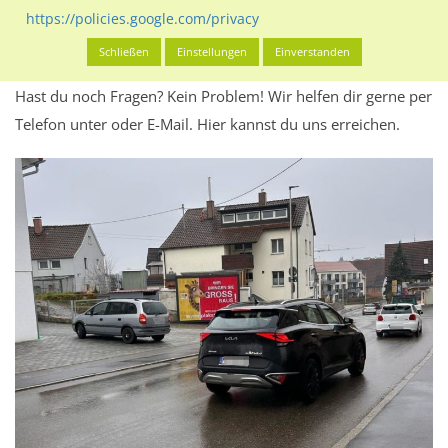
Werbeinhalten informieren.
https://policies.google.com/privacy
Alles klar? Dann findest du direkt im unteren Teil dieser Seite
Schließen
Einstellungen
Einverstanden
Alles zur
Buchung
des Standorts.
Hast du noch Fragen? Kein Problem! Wir helfen dir gerne per
Telefon unter oder E-Mail.
Hier kannst du uns erreichen.