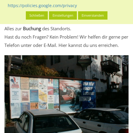
eventuelle Beschränkungen in den zugelassenen
https://policies.google.com/privacy
Werbeinhalten informieren.
Schließen
Einstellungen
Einverstanden
Alles klar? Dann findest du direkt im unteren Teil dieser Seite
Alles zur
Buchung
des Standorts.
Hast du noch Fragen? Kein Problem! Wir helfen dir gerne per
Telefon unter oder E-Mail.
Hier kannst du uns erreichen.