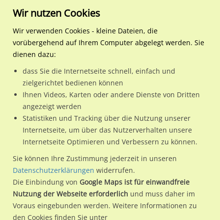
Wir nutzen Cookies
Wir verwenden Cookies - kleine Dateien, die
vorübergehend auf Ihrem Computer abgelegt werden. Sie
Regionale Plakatwerbung
Bayern
Garmisch-Partenkirchen, M
Mittenwalder Straße 1. g
dienen dazu:
Mittenwalder Straße 1. gegenüber Hotel Mercure
dass Sie die Internetseite schnell, einfach und
zielgerichtet bedienen können
82467 / Garmisch-Partenkirchen, M
Ihnen Videos, Karten oder andere Dienste von Dritten
angezeigt werden
Statistiken und Tracking über die Nutzung unserer
Nutze günstige Werbemöglichkeiten am Standort
Internetseite, um über das Nutzerverhalten unsere
Internetseite Optimieren und Verbessern zu können.
Mittenwalder Straße 1. gegenüber Hotel Mercure in
Garmisch-Partenkirchen, M.
Sie können Ihre Zustimmung jederzeit in unseren
Datenschutzerklärungen
widerrufen.
Wir erheben für jede unserer Werbeflächen individuelle und
Die Einbindung von
Google Maps ist für einwandfreie
aktuelle
Standortinformationen
und
Leistungswerte
. Damit
Nutzung der Webseite erforderlich
und muss daher im
kannst du dich schon vor der Buchung im Detail über den
Voraus eingebunden werden. Weitere Informationen zu
Standort, seine Reichweite und Werbewirkung sowie
den Cookies finden Sie unter