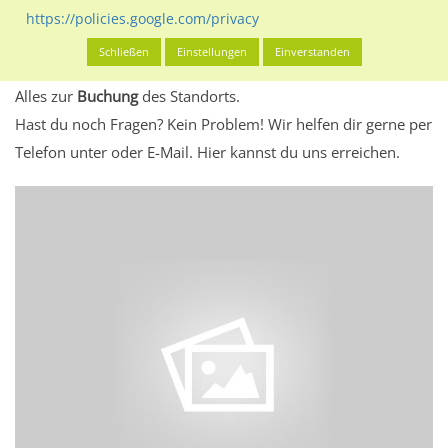
eventuelle Beschränkungen in den zugelassenen
https://policies.google.com/privacy
Werbeinhalten informieren.
Schließen
Einstellungen
Einverstanden
Alles klar? Dann findest du direkt im unteren Teil dieser Seite
Alles zur
Buchung
des Standorts.
Hast du noch Fragen? Kein Problem! Wir helfen dir gerne per
Telefon unter oder E-Mail.
Hier kannst du uns erreichen.