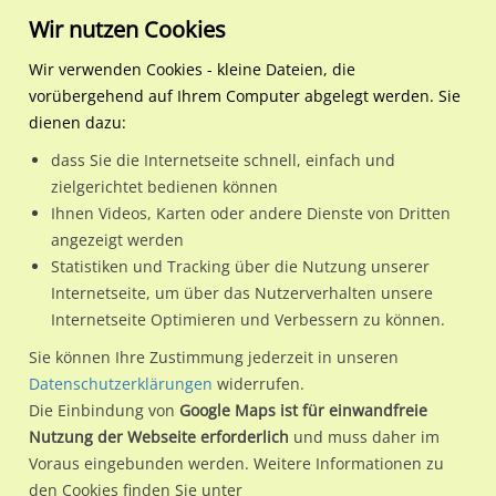
Wir nutzen Cookies
Wir verwenden Cookies - kleine Dateien, die
vorübergehend auf Ihrem Computer abgelegt werden. Sie
Regionale Plakatwerbung
Bayern
Maxhütte-Haidhof, St
Stoapfalzweg / Einf.-Ausf
dienen dazu:
Stoapfalzweg / Einf.-Ausf. Rewe+LIDL
dass Sie die Internetseite schnell, einfach und
zielgerichtet bedienen können
93142 / Maxhütte-Haidhof, St
Ihnen Videos, Karten oder andere Dienste von Dritten
angezeigt werden
Statistiken und Tracking über die Nutzung unserer
Nutze günstige Werbemöglichkeiten am Standort
Internetseite, um über das Nutzerverhalten unsere
Internetseite Optimieren und Verbessern zu können.
Stoapfalzweg / Einf.-Ausf. Rewe+LIDL in Maxhütte-Haidhof,
St.
Sie können Ihre Zustimmung jederzeit in unseren
Datenschutzerklärungen
widerrufen.
Wir erheben für jede unserer Werbeflächen individuelle und
Die Einbindung von
Google Maps ist für einwandfreie
aktuelle
Standortinformationen
und
Leistungswerte
. Damit
Nutzung der Webseite erforderlich
und muss daher im
kannst du dich schon vor der Buchung im Detail über den
Voraus eingebunden werden. Weitere Informationen zu
Standort, seine Reichweite und Werbewirkung sowie
den Cookies finden Sie unter