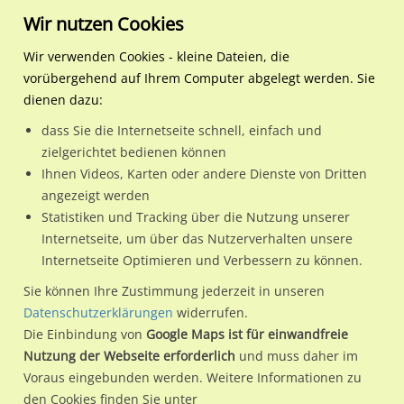
Wir nutzen Cookies
Wir verwenden Cookies - kleine Dateien, die
vorübergehend auf Ihrem Computer abgelegt werden. Sie
Regionale Plakatwerbung
Bayern
Augsburg
Haunstetter Str. 206 / Nh.
dienen dazu:
Haunstetter Str. 206 / Nh. Eichenstr.
dass Sie die Internetseite schnell, einfach und
zielgerichtet bedienen können
86179 / Augsburg
Ihnen Videos, Karten oder andere Dienste von Dritten
angezeigt werden
Statistiken und Tracking über die Nutzung unserer
Nutze günstige Werbemöglichkeiten am Standort
Internetseite, um über das Nutzerverhalten unsere
Internetseite Optimieren und Verbessern zu können.
Haunstetter Str. 206 / Nh. Eichenstr. in Augsburg.
Wir erheben für jede unserer Werbeflächen individuelle und
Sie können Ihre Zustimmung jederzeit in unseren
Datenschutzerklärungen
widerrufen.
aktuelle
Standortinformationen
und
Leistungswerte
. Damit
Die Einbindung von
Google Maps ist für einwandfreie
kannst du dich schon vor der Buchung im Detail über den
Nutzung der Webseite erforderlich
und muss daher im
Standort, seine Reichweite und Werbewirkung sowie
Voraus eingebunden werden. Weitere Informationen zu
eventuelle Beschränkungen in den zugelassenen
den Cookies finden Sie unter