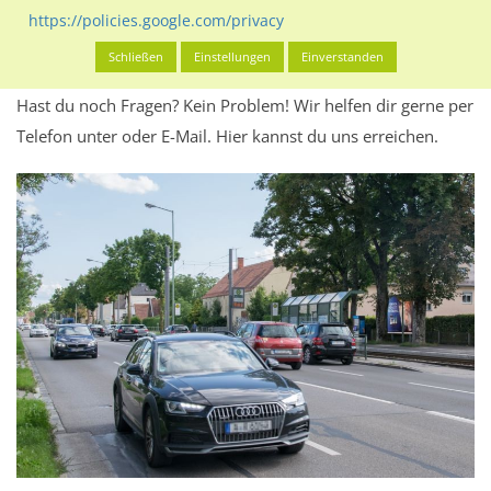
Werbeinhalten informieren.
https://policies.google.com/privacy
Alles klar? Dann findest du direkt im unteren Teil dieser Seite
Schließen
Einstellungen
Einverstanden
Alles zur
Buchung
des Standorts.
Hast du noch Fragen? Kein Problem! Wir helfen dir gerne per
Telefon unter oder E-Mail.
Hier kannst du uns erreichen.