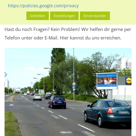
Werbeinhalten informieren.
https://policies.google.com/privacy
Alles klar? Dann findest du direkt im unteren Teil dieser Seite
Schließen
Einstellungen
Einverstanden
Alles zur
Buchung
des Standorts.
Hast du noch Fragen? Kein Problem! Wir helfen dir gerne per
Telefon unter oder E-Mail.
Hier kannst du uns erreichen.