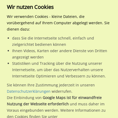
Wir nutzen Cookies
Wir verwenden Cookies - kleine Dateien, die
vorübergehend auf Ihrem Computer abgelegt werden. Sie
Regionale Plakatwerbung
Berlin
Berlin, Stadt
Märkische Allee 140a CS
dienen dazu:
Märkische Allee 140a CS
dass Sie die Internetseite schnell, einfach und
zielgerichtet bedienen können
12681 / Berlin, Stadt / Marzahn
Ihnen Videos, Karten oder andere Dienste von Dritten
angezeigt werden
Statistiken und Tracking über die Nutzung unserer
Nutze günstige Werbemöglichkeiten am Standort Märkische
Internetseite, um über das Nutzerverhalten unsere
Internetseite Optimieren und Verbessern zu können.
Allee 140a CS
im Ortsteil Marzahn)
in Berlin, Stadt.
Wir erheben für jede unserer Werbeflächen individuelle und
Sie können Ihre Zustimmung jederzeit in unseren
Datenschutzerklärungen
widerrufen.
aktuelle
Standortinformationen
und
Leistungswerte
. Damit
Die Einbindung von
Google Maps ist für einwandfreie
kannst du dich schon vor der Buchung im Detail über den
Nutzung der Webseite erforderlich
und muss daher im
Standort, seine Reichweite und Werbewirkung sowie
Voraus eingebunden werden. Weitere Informationen zu
eventuelle Beschränkungen in den zugelassenen
den Cookies finden Sie unter